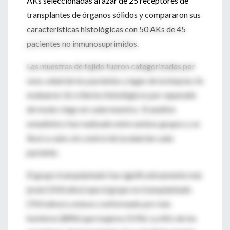
AKs seleccionadas al azar de 25 receptores de
transplantes de órganos sólidos y compararon sus
características histológicas con 50 AKs de 45
pacientes no inmunosuprimidos.
Las muestras de tejido fueron categorizadas por
sexo, edad de los pacientes y lugar de la biopsia. Se
evaluaron 16 criterios histológicos por separado
de modo ciego en cada muestra. El análisis
estadístico fue realizado entre ambos grupos y se
llevó a cabo sin control de la edad de cada
paciente.
El grupo transplantado fue significativamente más
joven (54.8 años) que el grupo no transplantado
(70.0 años) y estuvo conformado por más
hombres (88%) que mujeres (51%). La AKs de los