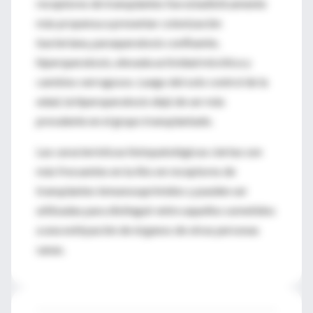
receptores de transplantes fue estadísticamente
más propensa a presentar colonización
bacteriana, paraqueratosis confluente,
hiperqueratosis, elevada actividad micótica y
cambios verrugosos. Luego del solo control de la
edad, la hiperqueratosis dejó de ser más
prevalente en el grupo transplantado.
Las características histopatológicas ciertas son
más frecuentes en la Aks en receptores de
transplantes inmunosuprimidos y pueden ser
utilizadas para distinguir entre aquellos sometidos
a una extirpación de órganos de otras personas
sanas.