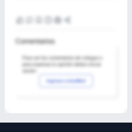
Comentarios
Para ver los comentarios de colegas o
para expresar tu opinión debes iniciar
sesión
Ingresar a IntraMed