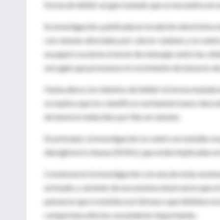
forma de inhibir un gen mutado que se encuentra en
Su investigación, publicada en la edición electrónic
con ratones afectados por cáncer cutáneo y se centr
un papel crucial en el envío de mensajes entre las c
oncogén que promueve el crecimiento de tumores de p
Hasta ahora, los intentos de inhibir la forma mutada 
se explica que los científicos norteamericanos descub
de tumores inducidos por Ras en ratones.
En principio, la investigación se centro en estudiar u
diaciglicerol cinasas (DGKs), que están implicadas en
Comenzaron la investigación con una de estas enzima
activado y carentes de esa enzima observaron que el
pensaron que si existiera un fármaco que inhibiera la
comportara efectos secundarios importantes.