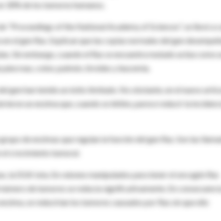
 un 30% de los tumores humanos.
a de "Proceedings of the National Academy of Sciences", se llevó a 
a en el gen Ras. Explican que las copias normales del gen desempe
élulas. Sin embargo, cuando el Ras se encuentra mutado actúa como 
áncreas, colon, pulmón, tiroides y leucemia.
del gen han tenido un éxito limitado. No obstante, en el nuevo artíc
rieron un enzima que, cuando se inhibe, parece reducir la incidenc
n grupo de enzimas que regulan la función del gen Ras. Son las llam
 el crecimiento tumoral.
s, la DGK iota. En ratones manipulados para tener el oncogén Ras
 número de tumores se reducía significativamente. En consecuenci
 enzima, se reducirían los tumores causados por Ras sin que ello