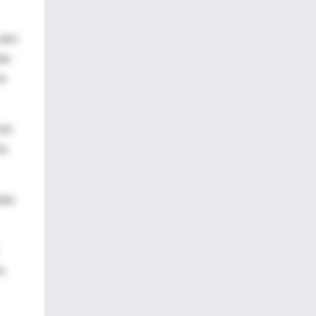
cabo
ñan
un
ulo
ia
adas
a,