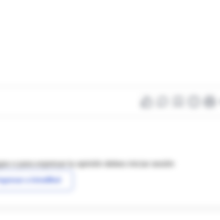
as o para expresar tu opinión debes iniciar sesión
ngresar a IntraMed