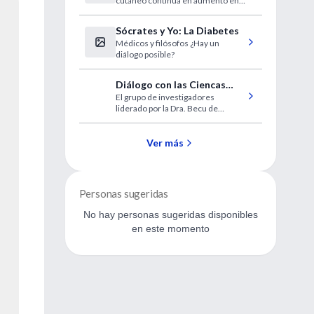
cutáneo continúa en aumento en
múltiple deberían entrar en
la población blanca. Uno de los
un programa de
causantes de este tipo de cáncer
Sócrates y Yo: La Diabetes
diagnóstico precoz
es la mutación del gen CDKN2A,
Médicos y filósofos ¿Hay un
que está involucrado en la división
diálogo posible?
celular y codifica dos proteínas
supresoras de tumores:
p16INKA4 y p14ARF.
Diálogo con las Ciencas
El grupo de investigadores
Básicas: Prolactinomas:
liderado por la Dra. Becu de
nuevos blancos
Villalobos acaba de publicar un
terapéuticos
trabajo de investigación en la
prestigiosa revista Endocrinology.
Ver más
Personas sugeridas
No hay personas sugeridas disponibles
en este momento