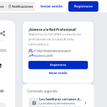
Iniciar sesión
Registrarse
tos
Notificaciones
¡Súmese a la Red Profesional!
Regístrese en IntraMed y conecte con
profesionales de la salud de toda
Latinoamérica.
2005
+1.1 M profesionales de la salud
Impulse su perfil
e
Registrarse
Iniciar sesión
so
Contenido sugerido
Los familiares cercanos de
La incidencia del melanoma
pacientes con melanoma