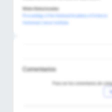
Webs Relacionadas
Proceedings of the National Academy of Sciences
Huntsman Cancer Institute
Comentarios
Para ver los comentarios de coleg
I