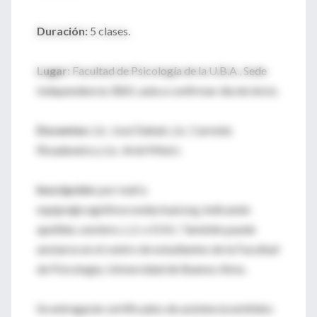
Duración:
5 clases.
Lugar:
Facultad de Psicología de la U.B.A., Sede
Independencia 3065, aula a confirmar día de inicio.
Docentes:
Lic. José Dahab, Lic. Carmela
Rivadeneira y Lic. Ariel Minici.
Inscripción:
por mail a
equipo@cognitivoconductual.org, indicando
apellido, nombre, L.U. o D.N.I. También puede
anotarse en el centro de estudiantes de la Facultad
de Psicología, Universidad de Buenos Aires.
Se entregarán certificados de asistencia emitidos