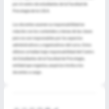
por el centro de estudiantes de la Facultad de
Psicología de la U.B.A.
Los docentes asumen su responsabilidad en
relación con los contenidos y temas de las clases
pero no son resposnables por los aspectos
administrativos y organizativos del curso. Estos
últimos se hallan bajo responsabilidad del Centro
de Estudiantes de la Facultad de Psicología,
entidad que organiza, auspicia e invita a los
docentes a cargo.