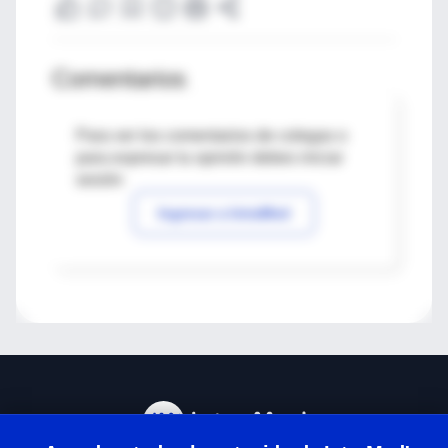
Comentarios
Para ver los comentarios de colegas o
para expresar tu opinión debes iniciar
sesión
Ingresar a IntraMed