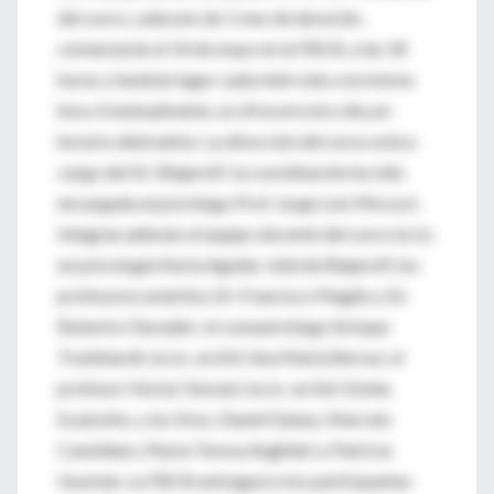
del curso, cada uno de 1 mes de duración,
comenzarán el 14 de mayo en la FBCB, a las 18
horas y tendrán lugar cada miércoles a la misma
hora. Eventualmente, se ofrecerá otro día y/o
horario alternativo. La dirección del curso está a
cargo del Dr. Blajeroff; la coordinación ha sido
encargada al psicólogo Prof. Jorge Luis Micozzi.
Integran además el equipo docente del curso la Lic.
en psicología Nuria Aguilar Juliá de Blajeroff, los
profesores eméritos Dr. Francisco Maglio y Dr.
Roberto Chevalier; el comunicólogo Enrique
Trunkhardt; la Lic. en Enf. Ana María Berraz; el
profesor Héctor Storani; la Lic. en Enf. Estela
Scalzotto; y los Dres. Daniel Dabas, Marcelo
Castellano, María Teresa Anghileri y Patricia
Guzmán. La FBCB entregará a los participantes