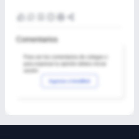
Comentarios
Para ver los comentarios de colegas o
para expresar tu opinión debes iniciar
sesión
Ingresar a IntraMed