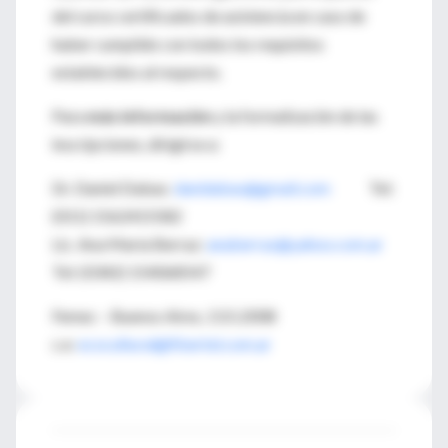
del curso certificados de asistencia en caso de
haber cumplido con todos los requisitos
establecidos al respecto.
Para
más información
y la formalización de las
inscripciones, dirigirse a:
Dr. Daniel Dabas:
danidabas@gmail.com
Tel:
(011) 1562415582
Lic. Ana María Berraz:
anaberraz@yahoo.com.ar
Tel: (0342) 154068547
Femec – Buenos Aires, 13.5.2008
c.e:
ecocultural@fibertel.com.ar