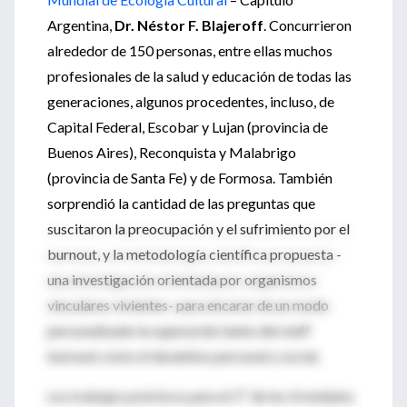
Argentina,
Dr. Néstor F. Blajeroff
. Concurrieron
alrededor de 150 personas, entre ellas muchos
profesionales de la salud y educación de todas las
generaciones, algunos procedentes, incluso, de
Capital Federal, Escobar y Lujan (provincia de
Buenos Aires), Reconquista y Malabrigo
(provincia de Santa Fe) y de Formosa. También
sorprendió la cantidad de las preguntas que
suscitaron la preocupación y el sufrimiento por el
burnout, y la metodología científica propuesta -
una investigación orientada por organismos
vinculares vivientes- para encarar de un modo
personalizado la superación tanto del staff
burnout como el desánimo personal y social.
Los trabajos prácticos para el 1º de los 4 módulos