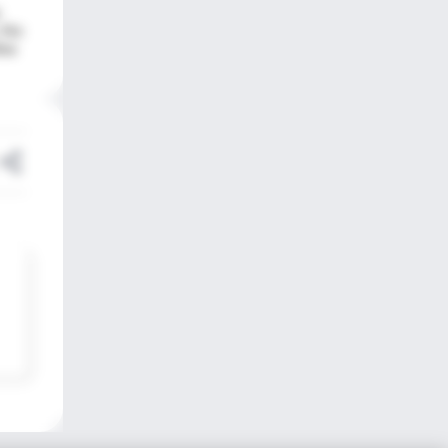
. No
ina