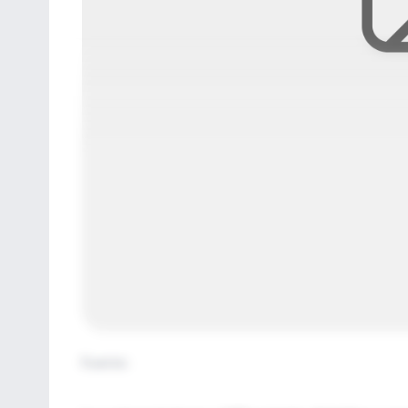
Fuente
: