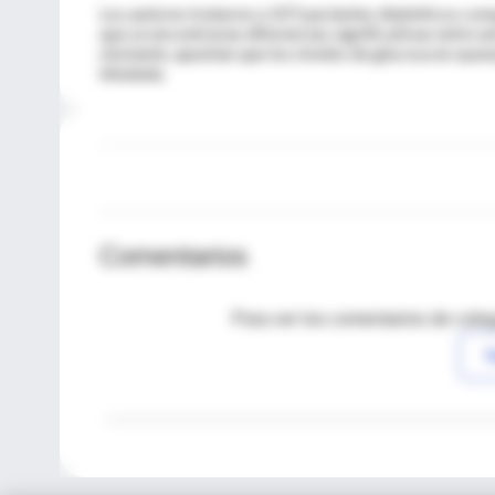
Los autores trataron a 107 pacientes diabéticos com
que se encontraran diferencias significativas entre a
obstante, apuntan que los niveles de glucosa en ayuna
inhalada.
Comentarios
Para ver los comentarios de coleg
I