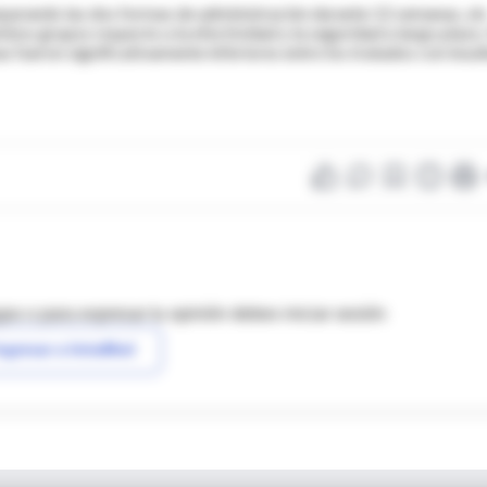
parando las dos formas de administración durante 12 semanas, sin
mbos grupos respecto a la efectividad y la seguridad a largo plazo
s fueron significativamente inferiores entre los tratados con insul
as o para expresar tu opinión debes iniciar sesión
ngresar a IntraMed