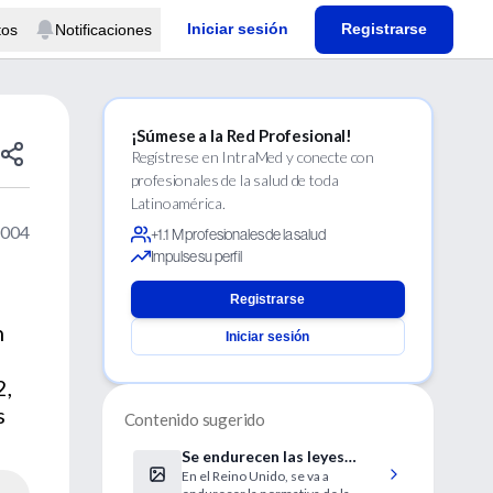
Iniciar sesión
Registrarse
tos
Notificaciones
¡Súmese a la Red Profesional!
Regístrese en IntraMed y conecte con
profesionales de la salud de toda
Latinoamérica.
2004
+1.1 M profesionales de la salud
Impulse su perfil
Registrarse
n
Iniciar sesión
2,
s
Contenido sugerido
Se endurecen las leyes
En el Reino Unido, se va a
sobre la fertilización in