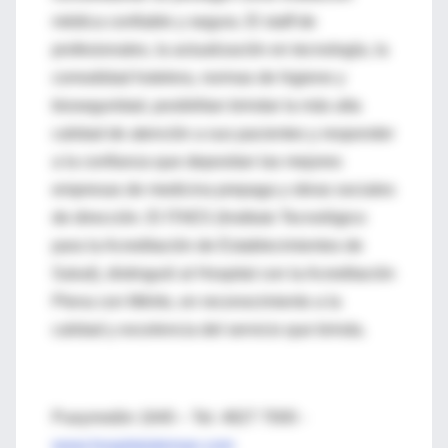
médica confiable y segura. El staff de
profesionales, la actualización en tecnología, la
comodidad hotelera, normas de higiene y
bioseguridad, posibilitan brindar la más alta
calidad de atención a sus pacientes y responder
a la confianza que depositan las mejores
empresas de medicina prepaga y obras sociales
de dirección. El ITAES (Instituto Tecnológico
para la Acreditación de Establecimientos de
Salud), distinguió al Hospital con la Acreditación
Plena con Mérito, en reconocimiento a la
calidad y excelencia del servicio que brinda.
Pueyrredón 1640 – Tel. 4827 7000 -
www.hospitalaleman.com