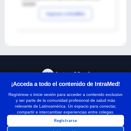
sesión
Ingresar a IntraMed
¡Acceda a todo el contenido de IntraMed!
Centro de Ayuda
Regístrese o inicie sesión para acceder a contenido exclusivo
y ser parte de la comunidad profesional de salud más
relevante de Latinoamérica. Un espacio para conectar,
Términos y condiciones
compartir e intercambiar experiencias entre colegas.
| Políticas de privacidad
Registrarse
| Todos los derechos reservados | Copyright 1997-2026