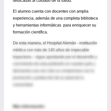
dedicadas al cuidado de la salud.
El alumno cuenta con docentes con amplia
experiencia, además de una completa biblioteca
y herramientas informáticas para enriquecer su
formación científica.
De esta manera, el Hospital Alemán - institución
médica con más de 140 años de impecable
trayectoria – sigue apostando por el desarrollo y
crecimiento de esta profesión en nuestro país y
demuestra una vez más su compromiso con la
promoción y protección de la salud de la
comunidad.
Más información: