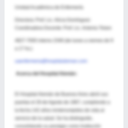
Unidad Académica de Enfermería
Directora: Prof. Lic. Alicia Domínguez
Coordinadora Docente: Prof. Lic. Antonia Tolaro
4827-7000 interno 2348 (de lunes a viernes de 9
a 17 hs.)
uaenfermeria@hospitalaleman.com
Acerca del Hospital Alemán:
El Hospital Alemán de Buenos Aires abrió sus
puertas el 26 de Agosto de 1867, cumpliendo a
la fecha 142 años ininterrumpidos de vida al
servicio de la salud. Se ha distinguido,
consolidando su prestigio como Institución