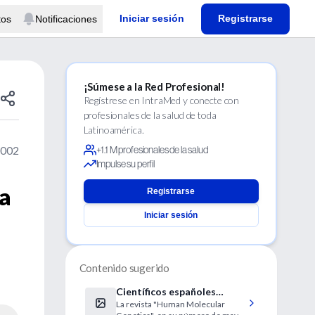
Iniciar sesión
Registrarse
tos
Notificaciones
¡Súmese a la Red Profesional!
Regístrese en IntraMed y conecte con
profesionales de la salud de toda
Latinoamérica.
2002
+1.1 M profesionales de la salud
Impulse su perfil
ra
Registrarse
Iniciar sesión
Contenido sugerido
Científicos españoles
La revista "Human Molecular
identifican un gen implicado