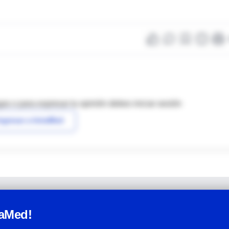
as o para expresar tu opinión debes iniciar sesión
ngresar a IntraMed
raMed!