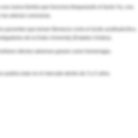
e una nueva familia que funciona bloqueando el factor Xa, una
las arterias coronarias.
pacientes que toman fármacos como el ácido acetilsalicílico,
stigadores de la Duke University (Estados Unidos).
rrollaron efectos adversos graves como hemorragia,
aco podría estar en el mercado dentro de 3 a 5 años.