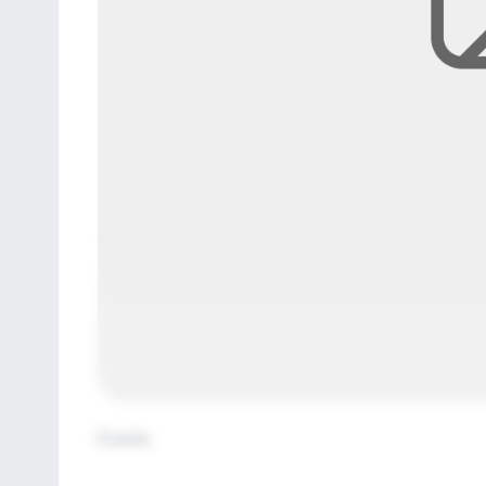
Fuente
: