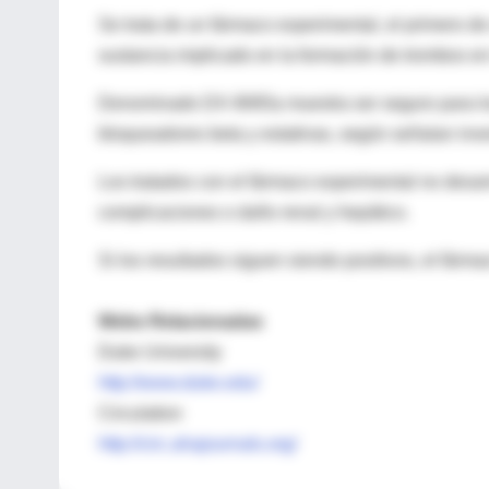
Se trata de un fármaco experimental, el primero d
sustancia implicado en la formación de trombos en 
Denominado DX-9065a muestra ser seguro para los 
bloqueadores beta y estatinas, según señalan inve
Los tratados con el fármaco experimental no desa
complicaciones o daño renal y hepático.
Si los resultados siguen siendo positivos, el fárm
Webs Relacionadas
Duke University
http://www.duke.edu/
Circulation
http://circ.ahajournals.org/