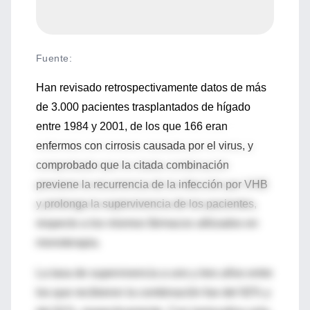
Fuente
:
Han revisado retrospectivamente datos de más
de 3.000 pacientes trasplantados de hígado
entre 1984 y 2001, de los que 166 eran
enfermos con cirrosis causada por el virus, y
comprobado que la citada combinación
previene la recurrencia de la infección por VHB
y prolonga la supervivencia de los pacientes,
respecto a los mismos fármacos utilizados en
monoterapia.
La tasa de supervivencia a uno y tres años entre
los que recibieron la combinación fue del 92% y