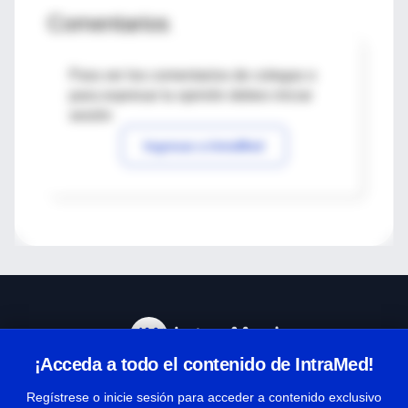
Comentarios
Para ver los comentarios de colegas o
para expresar tu opinión debes iniciar
sesión
Ingresar a IntraMed
¡Acceda a todo el contenido de IntraMed!
Centro de Ayuda
Regístrese o inicie sesión para acceder a contenido exclusivo