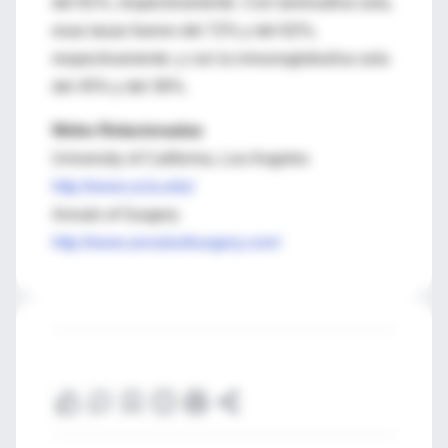
del 81%, respectivamente. Con lamivudina sola,
esas tasas fueron del 72% y del 62%,
respectivamente; y con la inmunoglobulina sola
del 45% y del 36%.
Webs Relacionadas
University of California, Los Angeles
http://www.ucla.edu/
Annals of Surgery
http://www.annalsofsurgery.com/