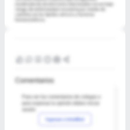
moderada de alcohol esta relacionada con un bajo
riesgo de enfermedad coronaria por medio de
cambios en los lípidos séricos y factores
homeostáticos.
Comentarios
Para ver los comentarios de colegas o
para expresar tu opinión debes iniciar
sesión
Ingresar a IntraMed