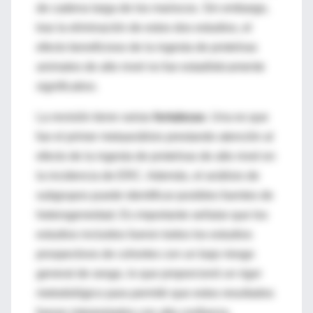
de cadena larga de los mariscos. Sin embargo,
tras la eliminación de estos dos estudios, el
efecto beneficioso de la ingesta de proteínas
animales de alto nivel no fue estadísticamente
significativo.
La revisión tiene varias
fortalezas
. Una es que
fue el primer metaanálisis prestando atención al
efecto de la ingesta de proteínas de alto nivel en
la incidencia de ERC. Además, el análisis de
subgrupos puede identificar posibles fuentes de
heterogeneidad. Es importante señalar que los
estudios incluidos fueron todos los estudios
prospectivos de cohortes con un bajo riesgo
general de sesgo, lo que proporcionó un rigor
metodológico para permitir que estos resultados
fueran interpretados con alta confianza.