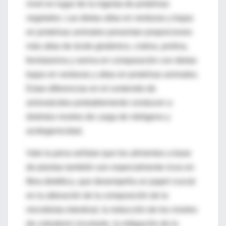
nivel en lugar de la ingesta de proteínas
vegetales. Las dietas altas en verduras y bajas
en proteínas animales presentan proporciones
más altas de ácido glutámico, cistina, prolina,
fenilalanina y serina en comparación con dietas
bajas en verduras y altas en proteínas animales.
Estas diferencias en el contenido de
aminoácidos probablemente conducen a
distintos niveles de carga de nitrógeno y
acidogenicidad.
Vale la pena señalar que los alimentos a base
de plantas también son especialmente ricos en
fibra dietética, que desempeña un papel crucial
en la alteración de la composición de la
microbiota intestinal, la reducción de los niveles
de colesterol circulante, la mitigación de la