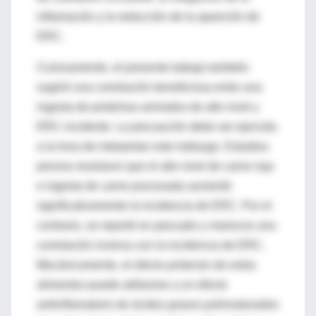
inflamación y la reducción de la aparición de
ERC.
Curiosamente, el presente trabajo también
sugirió una correlación beneficiosa entre una
ingesta de proteínas animales de alto nivel y
ERC incidente. La precaución debe ser ejercida
a la hora de interpretar este hallazgo. Estudios
previos revelaron que el alto nivel de carne roja
e ingesta de carne procesada aumentó
significativamente la incidencia de ERC. Por el
contrario, se reportó en pescado y mariscos una
correlación inversa con la incidencia de ERC.
Mecánicamente, el efecto protector de estos
alimentos puede atribuirse a un efecto
antiinflamatorio de ácidos grasos polinsaturados