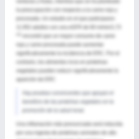
verduras y frutas, mientras que se ha planteado
la preocupación con respecto a la carne roja y
procesada. Un estudio en el que participaron
11.952 adultos con una eGFR de 60 m/min/1,73
m2
encontró que un mayor consumo de carne
roja y carne procesada puede aumentar
significativamente la incidencia de ERC. Por el
contrario, los alimentos ricos en proteínas
vegetales pueden reducir significativamente la
aparición de ERC
Hay pruebas convincentes que apoyan el
beneficio de las proteínas vegetales en la
promoción de la salud renal.
Una inflamación más pronunciada será inducida
por una ingesta de proteínas animales de alto