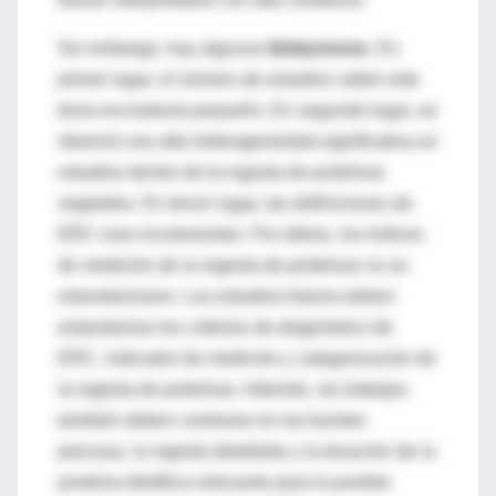
Sin embargo, hay algunas
limitaciones
. En
primer lugar, el número de estudios sobre este
tema era todavía pequeño. En segundo lugar, se
observó una alta heterogeneidad significativa en
estudios dentro de la ingesta de proteínas
vegetales. En tercer lugar, las definiciones de
ERC eran incoherentes. Por último, los índices
de medición de la ingesta de proteínas no se
estandarizaron. Los estudios futuros deben
estandarizar los criterios de diagnóstico de
ERC, indicador de medición y categorización de
la ingesta de proteínas. Además, los trabajos
también deben centrarse en las fuentes
precisas, la ingesta detallada y la duración de la
proteína dietética relevante para la posible