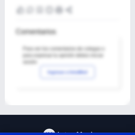
Comentarios
Para ver los comentarios de colegas o
para expresar tu opinión debes iniciar
sesión
Ingresar a IntraMed