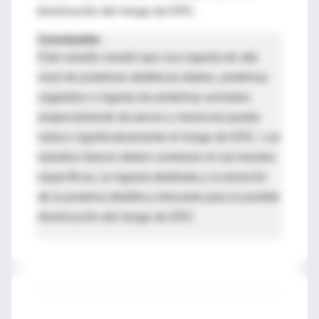
disminución del riesgo de ERC.
Conclusión
Este estudio mostró que una ingesta de alto
nivel de proteínas dietéticas totales, proteínas
vegetales e ingesta de proteínas animales
(especialmente de peces y mariscos) puede
reducir significativamente el riesgo de ERC. Los
estudios futuros deben centrarse en las fuentes
específicas, la ingesta detallada y la duración
de la proteína dietética relevante para la posible
disminución del riesgo de ERC