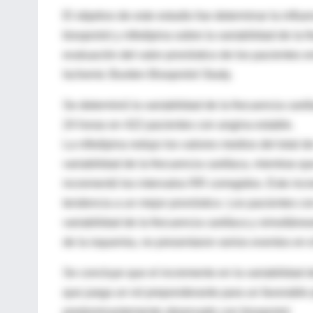
El objetivo de este estudio fue determinar la influe
bisoprolol y nifedipina sobre la variabilidad de la 
evaluación del valor pronóstico de los pacientes en
Ischemic Burden Bisoprolol Study.
Se determinó la variabilidad de la frecuencia card
24 horas en 422 pacientes con angina estable.
La nifedipina redujo los valores medios del total d
variabilidad de la frecuencia cardíaca, mientras qu
incrementó los intervalos RR corregidos. Este i
tendencia a un mejor pronóstico. Los pacientes co
variabilidad de la frecuencia cardíaca y simultán
de la isquemia, no presentaron serios eventos en e
Se concluye que el incremento en la variabilidad d
que juega un rol preponderante para un favorable 
predominantemente observado con bisoprolol