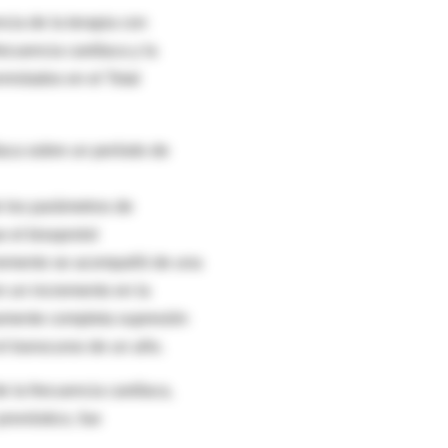
ncia de la terapia con
frecuencia cardíaca y la
rrolados en el Total
íaca sobre un período de
e los parámetros de
e el bisoprolol
ncremento se acompañó de una
n un incremento en la
eamente completa supresión
l transcurso de un año.
e la frecuencia cardíaca,
pronóstico, fue