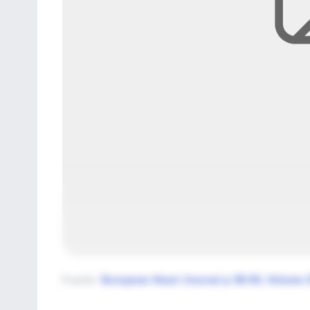
Fuente
:
European Heart Journal p 38-50, Volume 