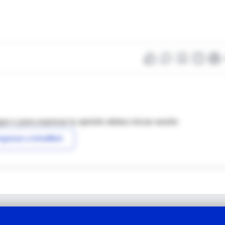
as o para expresar tu opinión debes iniciar sesión
ngresar a IntraMed