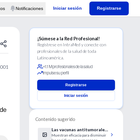
Iniciar sesión
Registrarse
tos
Notificaciones
¡Súmese a la Red Profesional!
Regístrese en IntraMed y conecte con
profesionales de la salud de toda
Latinoamérica.
2001
+1.1 M profesionales de la salud
Impulse su perfil
Registrarse
Iniciar sesión
 de
Contenido sugerido
Las vacunas antitumorales
Muestran eficacia para disminuir
serán armas contra el