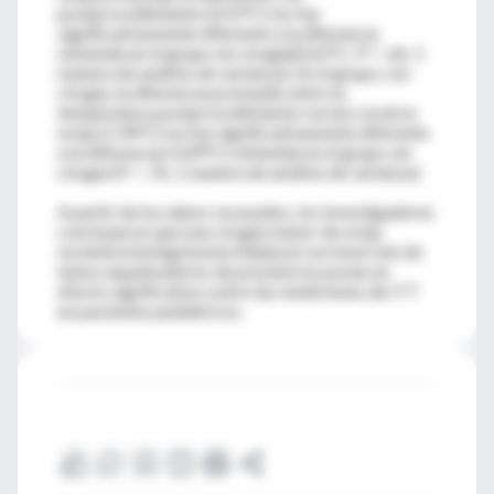
postprocedimiento (0.55°C) no fue
significativamente diferente a la diferencia
obtenida en el grupo sin cirugía(0.62°C; P = .66, 1
manera de análisis de varianza). En el grupo con
cirugía, la diferencia promedio entre la
temperatura postprocedimiento rectal y la de la
oreja (1.94°C) no fue significativamente diferente
a la diferencia (1.89°C) obtenida en el grupo sin
cirugía (P = .76, 1 manera de análisis de varianza)
A partir de los datos recavados, los investigadores
concluyeron que una cirugía menor de oreja
reciente (miringotomía bilateral con inserción de
tubos equalizadores de presión) no posee un
efecto significativo sobre las mediciones de ITT
en pacientes pediátricos.