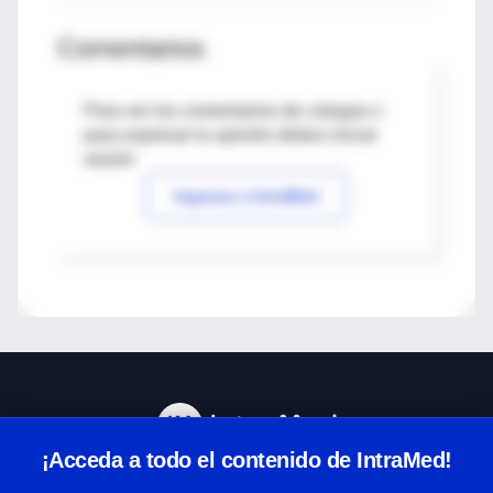
Comentarios
Para ver los comentarios de colegas o
para expresar tu opinión debes iniciar
sesión
Ingresar a IntraMed
¡Acceda a todo el contenido de IntraMed!
Centro de Ayuda