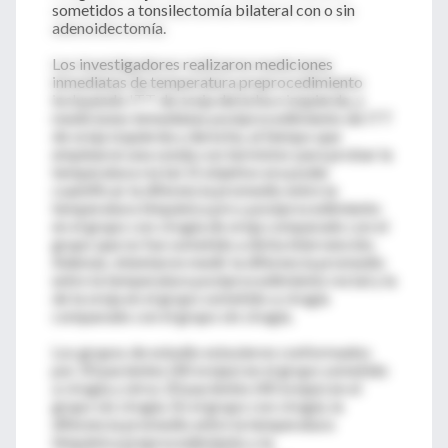
sometidos a tonsilectomía bilateral con o sin
adenoidectomía.
Los investigadores realizaron mediciones
inmediatas de temperatura preprocedimiento
incluyendo ITT de oreja derecha e izquierda, y
mediciones inmediatas postprocedimiento de ITT
de oreja izquierda y derecha, al tiempo que
emplearon una sonda con termistor para probar la
temperatura rectal. El objetivo era poder
cuantificar la diferencia promedio entre la
temperatura timpánica pre y postprocedimiento
en el grupo con cirugía de oreja comparado con el
grupo que no fue sometido a dicha intervención.
Además, intentaron medir la diferencia promedio
entre la temperatura postprocedimiento rectal y la
de la oreja en el grupo sometido a cirugía
comparado con el grupo sin cirugía.
Los grupos de estudio estuvieron conformados
por 20 pacientes (40 orejas) en el grupo sometido
a cirugía y otros 20 pacientes (40 orejas) en el
grupo sin cirugía. En el grupo con cirugía, la
diferencia promedio entre la temperatura
timpánica preprocedimiento y la