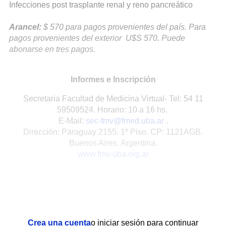
Infecciones post trasplante renal y reno pancreático
Arancel:
$ 570 para pagos provenientes del país. Para
pagos provenientes del exterior U$S 570. Puede
abonarse en tres pagos.
Informes e Inscripción
Secretaria Facultad de Medicina Virtual- Tel: 54 11
59509524. Horario: 10 a 16 hs.
E-Mail:
sec-fmv@fmed.uba.ar
.
Dirección: Paraguay 2155. 1º Piso. CP: 1121AGB.
Buenos Aires. Argentina.
www.fmv-uba.org.ar
Crea una cuenta
o iniciar sesión para continuar