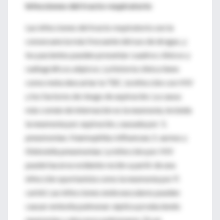
Infecciones del tracto respiratorio
Las infecciones del tracto respiratorio son la
consecuencia más frecuente del uso de drogas, y
los pacientes pueden presentar cuadros clínicos y
radiográficos atípicos. La historia clínica tiene
como meta descartar la TBC, la infección con HIV
y los factores de riesgo de aspiración. La causa
más común de internación es la neumonía, incluida
la neumonía por aspiración, causada por S.
pneumoniae, Haemophilus influenzae, S. aureus y
Klebsiella pneumoniae. La infección por HIV
puede hacerse evidente recién a partir de una
infección oportunista como la neumonía por P.
carinii. Las infecciones endovasculares pueden
causar embolia pulmonar séptica produciendo
neumonías y abscesos pulmonares. En un