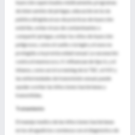
inyección supervisados médicamente, programas
de intercambio de jeringas, educación en la vía
pública dirigida al uso de prácticas de inyección
estériles, evitar el uso de contaminantes o
compartir jeringas, evitar los sitios de inyección
peligrosos, como el cuello o la ingle y el sexo no
protegido a la promiscuidad sexual. La vacunación
contra el neumococo, H. Influenzae de tipo b, y el
tétanos, como así el screening de la TBC, el HIV y
las enfermedades de transmisión sexual, puede
ayudar a evitar las infecciones bacterianas y
transmitidas.
Tratamiento
El manejo medico de las infecciones bacterianas
en los drogadictos comienza con el diagnóstico de