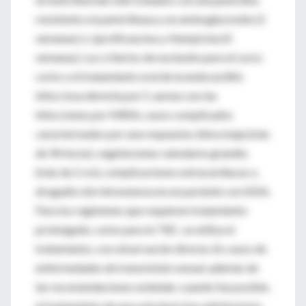
resistente a la penicilinasa y un aminoglucósido (2
semanas) o ciprofloxacina y rifampicina (4
semanas). Los criterios de exclusión para el curso
corto o el tratamiento oral de la endocarditis
infecciosa derecha por S. aureus son las
infecciones por MRSA, casos complicados
caracterizados por una respuesta clínica baja (más
de 96 horas), vegetaciones valvulares grandes
(más de 2 cm), complicaciones extracardíacas o,
drogadicción intravenosa en un paciente con SIDA.
Para los regímenes que requieren tratamiento
prolongado, como para la TBC, se utiliza el
tratamiento, con observación directa. En casos de
enfermedades de transmisión sexual, además de
las recomendaciones estándar, cuando fue posible,
el tratamiento de una sola dosis fue satisfactorio.