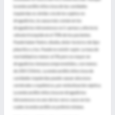
la endocarditis infecciosa de las cavidades
izquierdas es similar a la de los sujetos no
drogadictos, la causa más común en los
drogadictos intravenosos es S. aureus y afecta la
válvula tricúspide en el 70% de los pacientes.
Puede haber fiebre, diseña, dolor torácico de tipo
pleurítico y tos. Puede no existir soplo. La tasa de
mortalidad es menor al 5% pero es mayor en
drogadictos inmunocomprometidos, con menos
de 200 CD4/mL. La endocarditis infecciosa de
cavidades izquierdas puede causar abscesos
cerebrales o esplénicos, por embolización séptica.
La endocarditis infecciosa en drogadictos
intravenosos es uno de los raros casos en los
cuales la endocarditis es polimicrobiana.