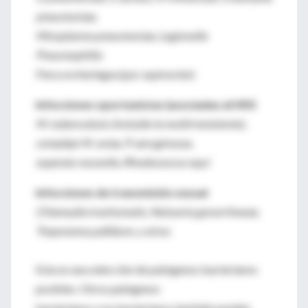
pneumoniae,
Micoplasma pneumoniae, Legionella
Pneumophilia
Flora orofaríngea (por aspiración)
Infecciones oportunistas (asociadas al HIV)
M. tuberculosis (incluido la multirresistente),
complejo M. aviae, P. aeruginosas,
especies nocardia, Rhodococcus equi
Infecciones de transmisión sexual
Chlamydia trachomatis, Neisseria gonorrhoeae,
Treponema pallidum, y otros
Esta es una selección de patógenos bacterianos
posibles. Otros patógenos
bacterianos o no bacterianos también pueden