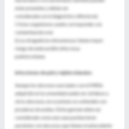
estar presentes y deben ser
considerados en el diagnóstico diferencial.
‡ Estos organismos suelen corresponder a la
contaminación oral
∆ Los drogadictos intravenosos tienen mayor
riesgo de endocarditis infecciosa
polimicrobiana
Infecciones de piel y tejidos blandos
Aunque los abscesos asociados con el MRSA
adquirido en la comunidad suelen ser similares a
otros abscesos, en ocasiones se confunden con
picaduras de arañas. Dicho germen debe ser
considerado como una causa potencial en
pacientes con abscesos que tienen el antecedente