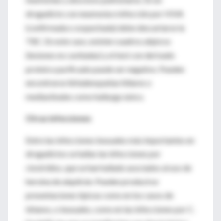
drogadicto con neumonía e infección por HIVA
(confirmada o sospechada) debe descartarse la
TBC. En este caso, existen cuadros atípicos
(lesiones no cavitadas) y el test con derivado
proteico purificado puede ser negativo. Pueden
encontrarse linfadenopatías hiliares o
mediastinales como hallazgo único.
Otras infecciones
Entre las infecciones inusuales más importantes en
drogadictos se hallas las infecciones por
clostridios, que se han hallado asociados al uso de
heroína de alquitrán. Pueden producirse
presentaciones típicas como en los casos de
tétanos, o inusuales, como en las infecciones por C.