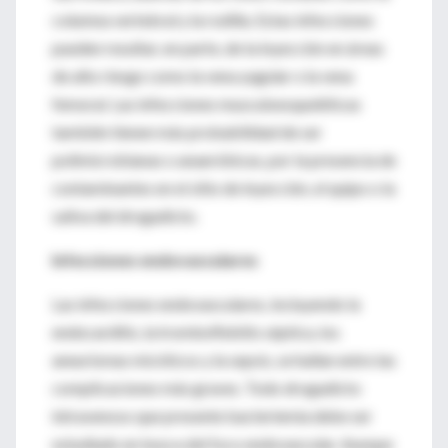
columna vertebral y la rodilla. Estas infecciones
pueden resultar, en parte, de la inyección en áreas
de alto riesgo como la vena yugular o la vena
femoral. Las infecciones musculoesqueléticas
también tienen más probabilidad de ser
polimicrobianas o anaeróbicas, por la presencia de
contaminantes en el sitio de inyección, el quipo o la
saliva del drogadicto.
Infecciones endovasculares
Las infecciones endovasculares, incluyendo la
endocarditis, la tromboflebitis séptica, los
aneurismas micóticos y la sepsis, se hallan entre las
complicaciones más graves. Todo drogadicto
intravenoso que presente bacteriemia debe ser
estudiado en busca del foco endovascular. Aunque