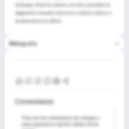
embargo, dicen los autores, en estos pacientes el
diagnóstico basado solo en los criterios clínicos o
de laboratorio es difícil.
Bibliografía
Comentarios
Para ver los comentarios de colegas o
para expresar tu opinión debes iniciar