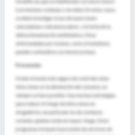
Sordellii, las que se manifiestan con shock tóxico
(con lesiones cutáneas o sin ellas). En estos casos,
se debe investigar el uso de inyecciones
subcutáneas o intramusculares y la fecha de la
última inmunización antitetánica. Otras
enfermedades por toxinas, como el botulismo,
pueden confundirse con intoxicaciones.
Prevención
Si bien el modo más seguro de controlar estas
infecciones es la eliminación del consumo, no
siempre se hace posible. Hay muchas estrategias
para reducir el riesgo de infecciones en
drogadictos, en particular los de comienzo
reciente, quienes están en mayor riesgo. Estos
programas incluyen la provisión de servicios de