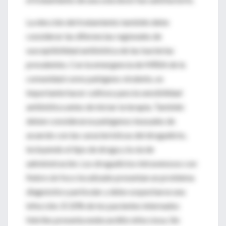
La elección del tratamiento también debe
considerar las diferencias regionales de
susceptibilidad antibiótica de las bacterias
prevalentes. Con la emergencia de MRSA de la
comunidad como patógeno virulento, es
importante hacer cultivos para la sensibilidad
antibiótica antes de iniciar la terapia. También
deben considerarse patógenos inusuales de
acuerdo con las características del drogadicto,
incluyendo el tipo de droga y la vía de
administración. Los drogadictos intravenosos con
fiebre sin foco localizado presentan un problema
diagnóstico particular y debe sospecharse una
infección. El 20% de los pacientes internados
febriles presenta endocarditis infecciosa. Sin