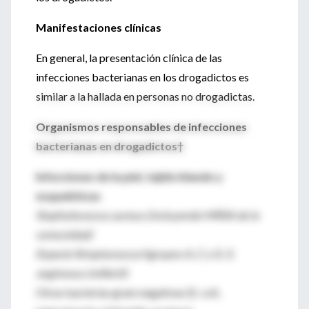
Manifestaciones clínicas
En general, la presentación clínica de las
infecciones bacterianas en los drogadictos es
similar a la hallada en personas no drogadictas.
Organismos responsables de infecciones
bacterianas en drogadictos†
Infecciones de la piel, tejido blando y
esqueléticas
Staphylococcus aureus (incluyendo MRSA de la
comunidad)
Especie Streptococcus¾grupos A, C y G; S.
anginosus (milleri)‡
Otras bacterias gram negativas (E. coli,