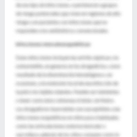
de ese tipo de infecciones, o pertenecen a grupos
de riesgo potenciales que viven en regiones de alto
riesgo y en pacientes con infecciones que no
responden a los antibióticos convencionales.
Infecciones músculoesqueléticas
Estas infecciones incluyen las artritis sépticas y la
osteomielitis, en general, en los drogadictos, como
resultado de la diseminación hematógena o, en
ocasiones, a la extensión local de una infección de
la piel o los tejidos blandos. Pueden ser indolentes
o tener como único síntomas el dolor, sin fiebre.
Los drogadictos inyectables son susceptibles a las
infecciones esqueléticas en sitios poco habituales
como las articulaciones esternoclavicular o
sacroíliaca, además de los sitios comunes como la