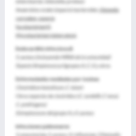
enterobacter, klebsiella, proteus)
Anaerobios orales (especie bacteroides,
Eikenella
corrodens, especie
fucobacterium)‡
Mycobacterium tuberculosis
Endocarditis infecciosa ∆
S. aureus (incluyendo MRSA de la comunidad)
Especie Streptococcus¾grupos A, C, G
y otros
Enfermedades mediadas por toxinas
Clostridium botulinum, C. tetani
Otros especies de clostridios (
C. sordellii, C nevyi,
C. prefringens)
Estreptococos del grupo A y S. aureus
Infecciones pulmonares
S. pneumoniae, S. aureus, H. influenzae, Chlamydia