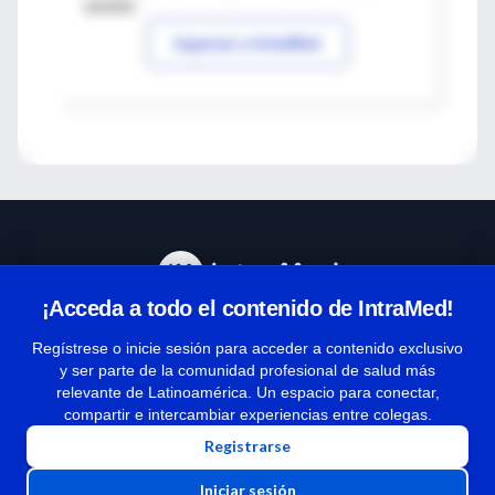
sesión
Ingresar a IntraMed
¡Acceda a todo el contenido de IntraMed!
Centro de Ayuda
Regístrese o inicie sesión para acceder a contenido exclusivo
y ser parte de la comunidad profesional de salud más
relevante de Latinoamérica. Un espacio para conectar,
Términos y condiciones
compartir e intercambiar experiencias entre colegas.
| Políticas de privacidad
Registrarse
| Todos los derechos reservados | Copyright 1997-2026
Iniciar sesión