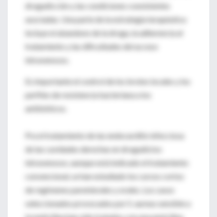
drogadicción y las condiciones coexistentes
asociadas. Una parte de la estrategia terapéutica
incluye el abandono de la droga, la adherencia al
tratamiento y las dificultades del acceso
intravenosos.
Es importante el control de los brotes locales y los
perfiles de resistencia bacteriana a los
antibióticos.
Pra el tratamiento de las endocarditis infecciosa
de las cavidades derechas en drogadictos
intravenosos, aunque está indicado el tratamiento
convencional, se han estudiado los cursos cortos
de regímenes parenterales y orales. Los casos
seleccionados provocados por S. aureus sensible a
la meticilina han sido tratados con una penicilina