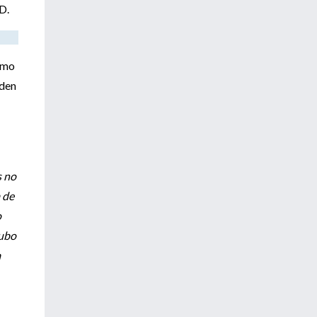
D.
smo
eden
s no
 de
o
subo
a