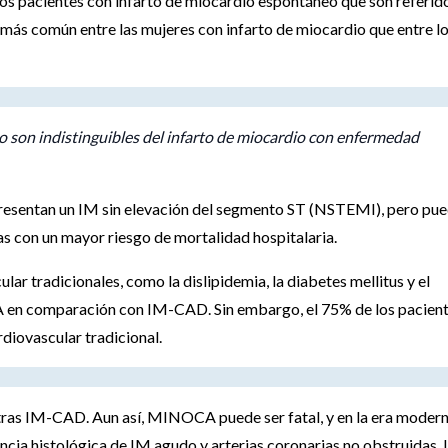
os pacientes con infarto de miocardio espontáneo que son referid
 más común entre las mujeres con infarto de miocardio que entre l
son indistinguibles del infarto de miocardio con enfermedad
esentan un IM sin elevación del segmento ST (NSTEMI), pero pu
s con un mayor riesgo de mortalidad hospitalaria.
lar tradicionales, como la dislipidemia, la diabetes mellitus y el
en comparación con IM-CAD. Sin embargo, el 75% de los pacien
diovascular tradicional.
ras IM-CAD. Aun así, MINOCA puede ser fatal, y en la era moder
cia histológica de IM agudo y arterias coronarias no obstruidas. 