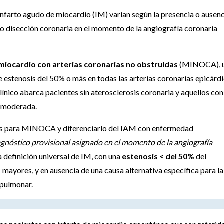
l infarto agudo de miocardio (IM) varían según la presencia o ausen
o disección coronaria en el momento de la angiografía coronaria
 miocardio con arterias coronarias no obstruidas
(MINOCA), 
e estenosis del 50% o más en todas las arterias coronarias epicárd
clínico abarca pacientes sin aterosclerosis coronaria y aquellos con
a moderada.
rmes para MINOCA y diferenciarlo del IAM con enfermedad
agnóstico provisional asignado en el momento de la angiografía
a definición universal de IM, con una
estenosis < del 50%
del
 mayores, y en ausencia de una causa alternativa específica para la
 pulmonar.