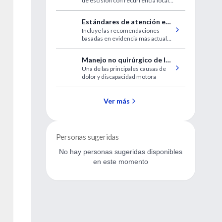
de escisión con recurrencia local y
T1a
supervivencia en pacientes con
melanoma T1a en estructuras
Estándares de atención en
críticas
Incluye las recomendaciones
diabetes
basadas en evidencia más actuales
para diagnosticar y tratar adultos y
niños con todas las formas de
Manejo no quirúrgico de la
diabetes
Una de las principales causas de
osteoartritis de rodilla
dolor y discapacidad motora
Ver más
Personas sugeridas
No hay personas sugeridas disponibles
en este momento