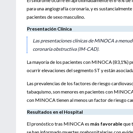
El síndrome ocurre en aproximadamente el 6-8% de l
para una angiografía coronaria, y es sustancialmente
pacientes de sexo masculino.
Presentación Clínica
Las presentaciones clínicas de MINOCA a menudo 
coronaria obstructiva (IM-CAD).
La mayoría de los pacientes con MINOCA (83,1%) pr
ocurrir elevaciones del segmento ST y están asociada
Las prevalencias de los factores de riesgo cardiovascu
tabaquismo, son menores en pacientes con MINOCA 
con MINOCA tienen al menos un factor de riesgo car
Resultados en el Hospital
El pronóstico tras MINOCA es
más favorable
que t
se han informado muertes prehospitalarias con eviden