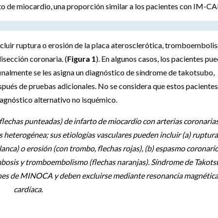
o de miocardio, una proporción similar a los pacientes con IM-CA
uir ruptura o erosión de la placa aterosclerótica, tromboemboli
isección coronaria. (
Figura 1
). En algunos casos, los pacientes pu
nalmente se les asigna un diagnóstico de síndrome de takotsubo,
pués de pruebas adicionales. No se considera que estos pacientes
gnóstico alternativo no isquémico.
flechas punteadas) de infarto de miocardio con arterias coronaria
terogénea; sus etiologías vasculares pueden incluir (a) ruptura
 blanca) o erosión (con trombo, flechas rojas), (b) espasmo coronari
 trombosis y tromboembolismo (flechas naranjas). Síndrome de Takot
omunes de MINOCA y deben excluirse mediante resonancia magnétic
cardíaca.