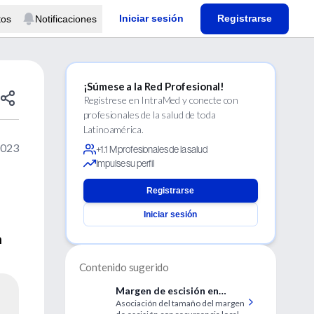
Iniciar sesión
Registrarse
tos
Notificaciones
¡Súmese a la Red Profesional!
Regístrese en IntraMed y conecte con
profesionales de la salud de toda
Latinoamérica.
2023
+1.1 M profesionales de la salud
Impulse su perfil
Registrarse
Iniciar sesión
n
Contenido sugerido
Margen de escisión en
Asociación del tamaño del margen
pacientes con melanoma