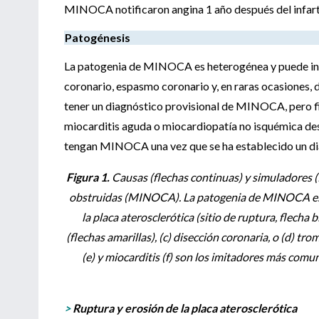
MINOCA notificaron angina 1 año después del infart
Patogénesis
La patogenia de MINOCA es heterogénea y puede incl
coronario, espasmo coronario y, en raras ocasiones, d
tener un diagnóstico provisional de MINOCA, pero fi
miocarditis aguda o miocardiopatía no isquémica des
tengan MINOCA una vez que se ha establecido un dia
Figura 1.
Causas (flechas continuas) y simuladores (
obstruidas (MINOCA). La patogenia de MINOCA es he
la placa aterosclerótica (sitio de ruptura, flecha
(flechas amarillas), (c) disección coronaria, o (d)
(e) y miocarditis (f) son los imitadores más c
>
Ruptura y erosión de la placa aterosclerótica