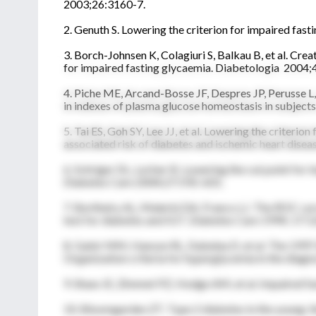
2003;26:3160-7.
2. Genuth S. Lowering the criterion for impaired fast
3. Borch-Johnsen K, Colagiuri S, Balkau B, et al. Cre
for impaired fasting glycaemia. Diabetologia 2004
4. Piche ME, Arcand-Bosse JF, Despres JP, Perusse L,
in indexes of plasma glucose homeostasis in subject
5. Tai ES, Goh SY, Lee JJ, et al. Lowering the criteri
associated risk of diabetes and ischemic heart dis
6. Schriger DL, Lorber B. Lowering the cut point for 
Diabetes Care 2004;27:592-601.
7. Bortheiry AL, Malerbi DA, Franco LJ. The ROC curve
test for diabetes and IGT. Diabetes Care 1994; 17:
8. Gabir MM, Hanson RL, Dabelea D, et al. The 199
Organization criteria for hyperglycemia in the diag
9. Shaw JE, Zimmet PZ, Hodge AM, et al. Impaired fa
10. Bloomgarden ZT. Type 2 diabetes in the young: 