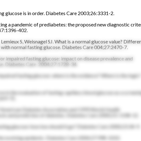
ing glucose is in order. Diabetes Care 2003;26:3331-2.
ating a pandemic of prediabetes: the proposed new diagnostic crite
;47:1396-402.
 Lemieux S, Weisnagel SJ. What is a normal glucose value? Differe
s with normal fasting glucose. Diabetes Care 004;27:2470-7.
on for impaired fasting glucose: impact on disease prevalence and
ease. Diabetes Care 2004;27:1728-34.
impaired fasting glucose: where is the evidence? Where is the logic
 in the evaluation of fasting capillary blood glucose as a screeni
1269-72.
7 American Diabetes Association and 1999 World Health
nosis and prediction of diabetes. Diabetes Care 2000;23: 1108-12.
sting glucose: how low should it go? Diabetes Care 2000;23:34-9.
the evolving epidemic. Diabetes Care 2004;27:998-1010.