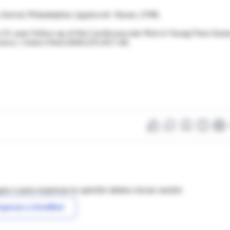
nd ed. Philadelphia: Lippincott- Raven, 1998.
e 21-year follow-up of the Cardiovascular Risk in Young Finns Stud
ference. J Intern Med 2004;255:457-68.
as o para expresar tu opinión debes iniciar sesión
ngresar a IntraMed