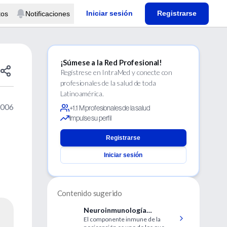
Iniciar sesión
Registrarse
tos
Notificaciones
¡Súmese a la Red Profesional!
Regístrese en IntraMed y conecte con
profesionales de la salud de toda
Latinoamérica.
2006
+1.1 M profesionales de la salud
Impulse su perfil
Registrarse
Iniciar sesión
Contenido sugerido
Neuroinmunología
El componente inmune de la
nociceptiva