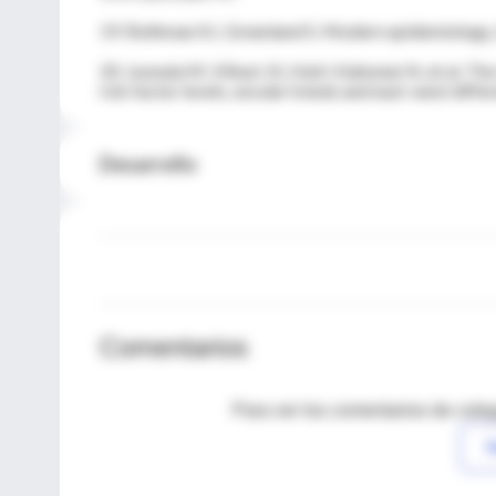
19. Rothman KJ, Greenland S. Modern epidemiology. 2
20. Juonala M, Viikari JS, Hutri-Kahonen N, et al. Th
risk factor levels, secular trends and east-west dif
Desarrollo
Comentarios
Para ver los comentarios de coleg
I