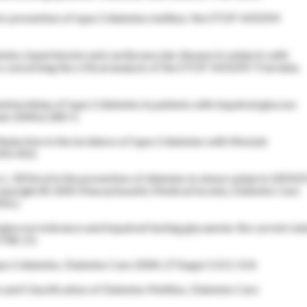
 for prevention of type 2 diabetes mellitus: the STOP-NIDDM
etes, hypertension and cardiovascular disease in subjects with
s concerning the critical analysis of the STOP-NIDDM Trial data.
ntion/delay of type 2 diabetes in patients with impaired glucose
tab 2004;6:280-5.
eduction in the incidence of type 2 diabetes with lifestyle
393-403.
 L. XENical in the prevention of diabetes in obese subjects (XEN
t Copyright © 2005 Massachusetts Medical Society. Diabetes Care
56.]
glucose tolerance and impaired fasting glycaemia: the current sta
:708-23.
pe 2 diabetes. Diabetes Care 2004; 27:Suppl 1:S11-S14.
 and Classification of Diabetes Mellitus. Diabetes Care