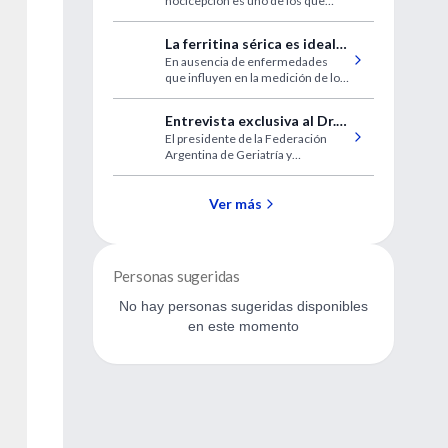
nocicepción es uno de los que
despiertan más interés
interdisciplinario.
La ferritina sérica es ideal
En ausencia de enfermedades
para la evaluación de los
que influyen en la medición de los
contenidos ferricos del
contenidos de hierro del
organismo
organismo, la determinación de
Entrevista exclusiva al Dr.
laboratorio de ferritina sérica es la
El presidente de la Federación
Félix Eduardo Nallim
más adecuada.
Argentina de Geriatría y
Gerontología (FAGG), nos habla de
las múltiples dimensiones del
envejecimiento.
Ver más
Personas sugeridas
No hay personas sugeridas disponibles
en este momento