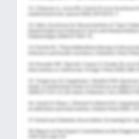
11. Chiasson JL, Josse RG, Gomis R, et al. Acarbose
randomized trial. Lancet 2002;359:2072-7.
12. Idem. Acarbose for the prevention of Type 2 diab
impaired glucose tolerance: facts and interpretation
Diabetologia 2004;47:969-75.
13. Durbin RJ. Thiazolidinedione therapy in the preve
tolerance and insulin resistance. Diabetes Obes Me
14. Knowler WC, Barrett-Connor E, Fowler SE, et al. R
intervention or metformin. N Engl J Med 2002;346:
15. Torgerson JS, Hauptman J, Boldrin MN, Sjostrom
study: a randomized study of orlistat as an adjunc
2004;27:155-61. [Erratum, Diabetes Care 2004;27:8
16. Unwin N, Shaw J, Zimmet P, Alberti KG. Impaired 
on definition and intervention. Diabet Med 2002; 19
17. American Diabetes Association. Screening for ty
18. Report of the Expert Committee on the Diagnosis
1997;20:1183-97.