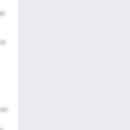
dad
 de
 más