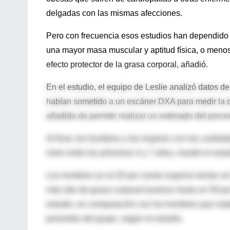
delgadas con las mismas afecciones.
Pero con frecuencia esos estudios han dependido d
una mayor masa muscular y aptitud física, o meno
efecto protector de la grasa corporal, añadió.
En el estudio, el equipo de Leslie analizó datos d
habían sometido a un escáner DXA para medir la d
añadida de permitir realizar un estimado del porce
Al final, los hombres y las mujeres con las canti
morir entre los próximos 4 y 7 años, mostró el estu
Los hombres en el 20 por ciento superior tenían al
más alto de grasa corporal tuvieron hasta un 59 po
estudio, en comparación con los hombres que esta
promedio del grupo, según el estudio.