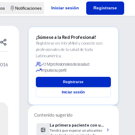
Iniciar sesión
Registrarse
tos
Notificaciones
¡Súmese a la Red Profesional!
Regístrese en IntraMed y conecte con
profesionales de la salud de toda
Latinoamérica.
2016
+1.1 M profesionales de la salud
Impulse su perfil
Registrarse
Iniciar sesión
Contenido sugerido
La primera paciente con un
Tendrá que esperar un año antes
trasplante de útero en EE.