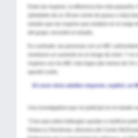
Entre las mujeres, la diferencia fue más pequeña. 
(alrededor de un 39 por ciento de grasa o más) fue
estudio que las mujeres que estaban en el rango d
del grupo, encontró el estudio.
En contraste, las personas con un IMC suficientem
mostraron un aumento en el riesgo de morir. Y en 
mujeres con los IMC más bajos (de menos de 24 o 2
apuntó Leslie.
En esos otros adultos mayores, explicó, un I
Una investigadora que no participó en el estudio 
"Creo que estos hallazgos ayudan a clarificar parte
Rebecca Shenkman, directora del Centro McDonal