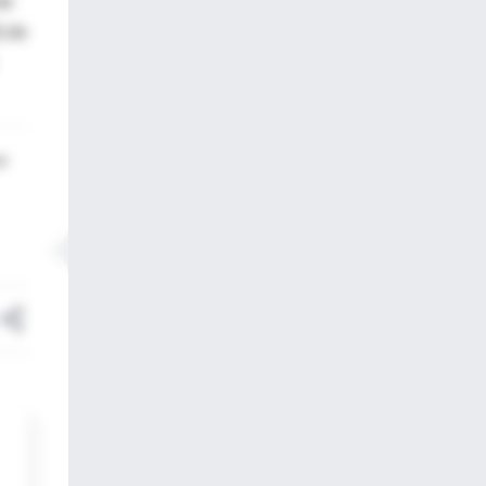
de
) de
ld