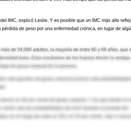
el IMC, explicó Leslie. Y es posible que un IMC más alto refle
s pérdida de peso por una enfermedad crónica, en lugar de alg
e más de 54,000 adultos, la mayoría de entre 60 y 69 años, que 
ensidad ósea. Esos escáneres de los huesos tienen la ventaja
ntaje de grasa corporal de la persona.
dades más grandes de grasa corporal tuvieron más probabilidade
dio.
 menos un 36 por ciento de grasa corporal. Y los que tenían el n
r ciento más de probabilidades de morir durante el periodo del
ban en el rango de entre un 28 y un 32 por ciento, más o menos