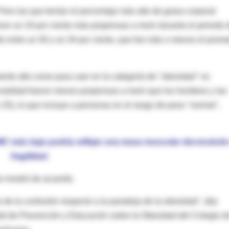
Pero las que tenían el porcentaje más alto de grasa corporal
ron un 19 por ciento más propensas a morir durante el periodo 
e entre un 30 y un 34 por ciento, que fue más o menos el prom
ente alto como para caer en la categoría de "obesidad" no
realidad fueron menos propensas a morir que los hombres y las
5), lo que incluye a personas en el rango de peso "normal",
MC más bajo podría reflejar una masa muscular decreciente
fragilidad.
se mostró de acuerdo.
 de la confusión respecto a la paradoja de la obesidad", dijo
d de Prevención y Educación sobre la Obesidad del Colegio d