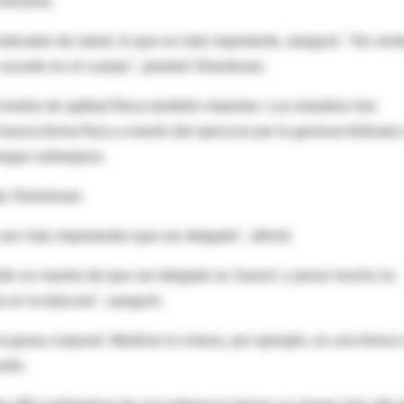
silvania.
indicador de salud, lo que es más importante, aseguró. "De ver
 sucede en el cuerpo", planteó Shenkman.
 niveles de aptitud física también importan. Los estudios han
na forma física a través del ejercicio por lo general disfrutan
engan sobrepeso.
dijo Shenkman.
 son más importantes que ser delgado", afirmó.
bido un mantra de que ser delgado es 'bueno' y pesar mucho es
a en la báscula", aseguró.
la grasa corporal. Medirse la cintura, por ejemplo, es una forma
slie.