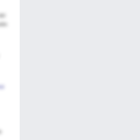
del
edio
 o
e