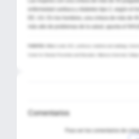
Las mujeres con una cintura de más de 35 pulgadas
enfermedad cardiaca y diabetes tipo 2, según el I
EE. UU. En los hombres, una cintura de más de 40 
más alto de problemas de la salud, apunta el NHL
FUENTES:
William Leslie, M.D., professor, medicine and radiology, Uni
Center for Obesity Prevention and Education, Villanova University College 
Comentarios
Para ver los comentarios de coleg