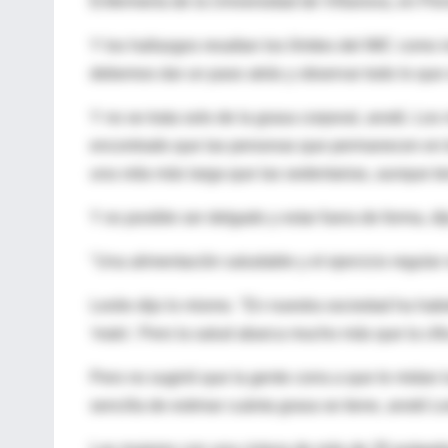
Enfermería de la Universidad de Villanova, en Pen
Y los hallazgos resaltan los límites del IMC como 
debemos dar un paso atrás y observar todo lo que
Y no se trata solo de la grasa corporal, anotó. Los
encontrado que las personas que permanecen en bue
una vida más larga que las sedentarias, aunque t
Y es posible ser delgado y estar fuera de forma, 
"Una alimentación saludable y el ejercicio regular
Leslie dijo lo mismo. "En nuestra sociedad ha ha
'malo'. Pero la salud abarca mucho más que la cifr
Pero no sugirió que la gente corra a que le midan 
sencilla de estimar cuánta grasa se tiene, anotó Le