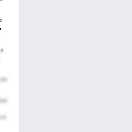
je
ún
se
s de
ivel
 el