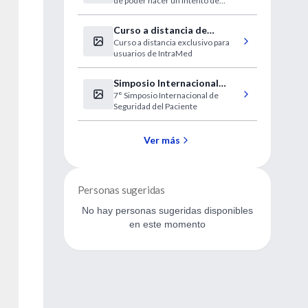
de poder hacer un intento de
UU.
quedar embarazada, según los
médicos de la Clínica Cleveland
Curso a distancia de
Curso a distancia exclusivo para
Electrocardiografía clínica
usuarios de IntraMed
Simposio Internacional
7° Simposio Internacional de
Seguridad del Paciente
Seguridad del Paciente
Ver más
Personas sugeridas
No hay personas sugeridas disponibles
en este momento