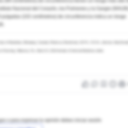
 (89 centímetros) de circunferencia tienen un riesgo más alto 
nstituto Nacional del Corazón, los Pulmones y la Sangre (NHLBI
pulgadas (102 centímetros) de circunferencia indica un riesgo
BI.
versity of Manitoba, Winnipeg, Canada; Rebecca Shenkman, M.P.H., R.D.N., director, MacDona
of Nursing, Villanova, Pa.; March 8, 2016 Annals of Internal Medicine online
as o para expresar tu opinión debes iniciar sesión