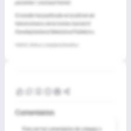
pacientes", concluyó Kerker.
El estudio fue publicado en la edición de
febrero/marzo de la revista Journal of
Developmental & Behavioral Pediatrics.
FUENTE: Children's Hospital at Montefiore
Comentarios
Para ver los comentarios de colegas o