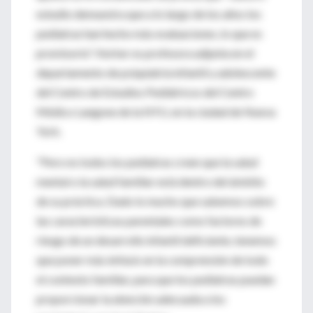
estudio demuestra que a lo largo de los años los
pediatras han hecho más evaluaciones, lo que es
promisorio". Kerker es profesora adjunta en el
departamento de psiquiatría infantil y adolescente
del Centro de Estudios Pediátricos del Centro
Médico Langone de la NYU, en la ciudad de Nueva
York.
"Pero no todos los pediatras creen que la salud
mental o la salud familiar está dentro del ámbito
de su práctica. Dado lo mucho que sabemos sobre
las características parentales como factores de
riesgo de un desarrollo infantil deficiente, tenemos
que poner más énfasis en la comprensión de todo
el contexto familiar, para que los pediatras puedan
proporcionar la atención adecuada a los