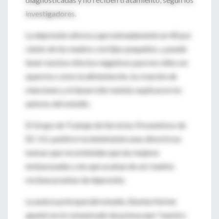
investigadores.
La depresión afecta a aproximadamente un 40 por
ciento de las madres con hijos pequeños, y puede
tener muchos efectos negativos para los niños en
aspectos como la alimentación, la creación de
relaciones y el desarrollo mental, explicaron los
autores del estudio.
El Grupo de Trabajo de Servicios Preventivos de
EE. UU. publicó recientemente unas directrices
nuevas que recomiendan que las mujeres
embarazadas y las que acaban de ser madres
reciban pruebas de depresión.
La autora principal del estudio, Bonnie Kerker
apuntó en el comunicado de prensa que "nuestro