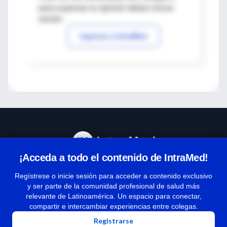
para expresar tu opinión debes iniciar
sesión
Ingresar a IntraMed
¡Acceda a todo el contenido de IntraMed!
Centro de Ayuda
Regístrese o inicie sesión para acceder a contenido exclusivo
y ser parte de la comunidad profesional de salud más
relevante de Latinoamérica. Un espacio para conectar,
Términos y condiciones
compartir e intercambiar experiencias entre colegas.
| Políticas de privacidad
Registrarse
| Todos los derechos reservados | Copyright 1997-2026