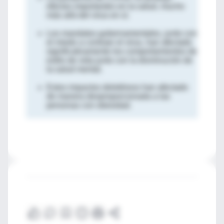
efectos importantes en la salud, mucho
más allá del virus en sí.
Los mandatos gubernamentales, junto con
el miedo a contraer el virus, han afectado
significativamente los comportamientos de
estilo de vida junto con la disminución de
la salud mental.
Estos impactos deletéreos han afectado
de manera desproporcionada a las
personas con obesidad.