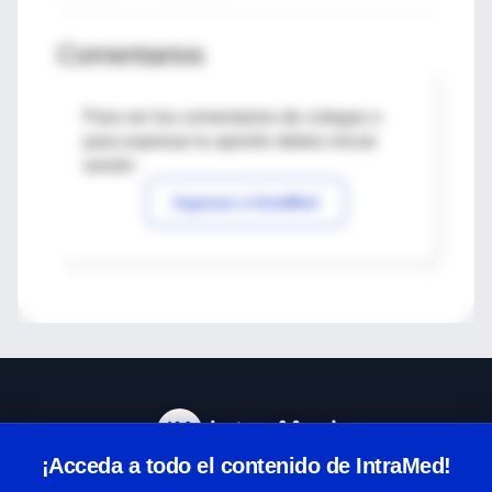
Comentarios
Para ver los comentarios de colegas o
para expresar tu opinión debes iniciar
sesión
Ingresar a IntraMed
¡Acceda a todo el contenido de IntraMed!
Centro de Ayuda