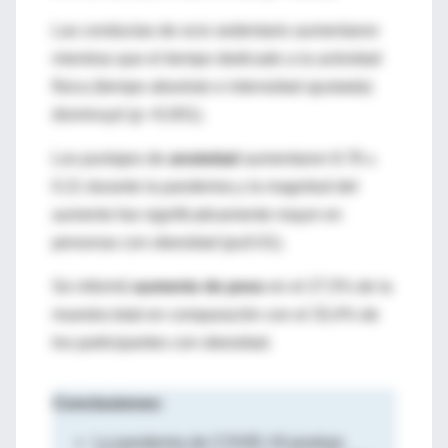
Las conductas de ocio sedentario aumentaron
mientras que el tiempo dedicado a la actividad
física (tiempo absoluto e intensidad ajustada)
disminuyó (p <0,001).
Los puntajes de
ansiedad
aumentaron 8.78 ±
0.21 durante la pandemia y la magnitud del
aumento fue significativamente mayor en
personas con obesidad (p≤0.01).
Se informó
aumento de peso
en el 27,5% de la
muestra total en comparación con el 33,4% de
los participantes con obesidad.
Conclusiones:
La pandemia de COVID-19 produjo