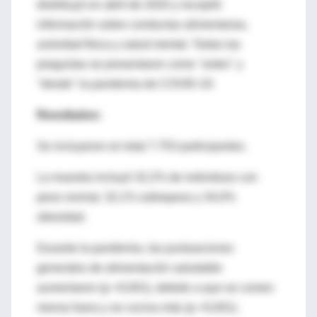
distribuyó en abril de 2020 y recopiló
información sobre conductas alimentarias,
actividad física y salud mental. Todas las
preguntas se presentaron como "antes" y
"desde" la pandemia de COVID-19.
Resultados:
Se incluyeron en total 7.753 participantes.
La muestra incluyó 32,2% de individuos con
peso normal, 32,1% sobrepeso y 34,0%
obesidad.
Durante la pandemia, las puntuaciones
generales de alimentación saludable
aumentaron (p <0,001), debido a que se comen
menos fuera y se cocina más (p <0,001).