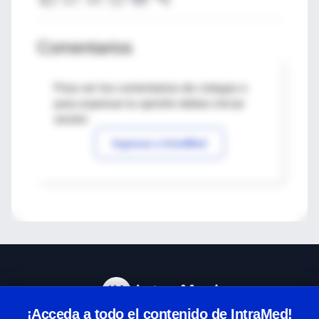
Comentarios
Para ver los comentarios de colegas o
para expresar tu opinión debes iniciar
sesión
Ingresar a IntraMed
¡Acceda a todo el contenido de IntraMed!