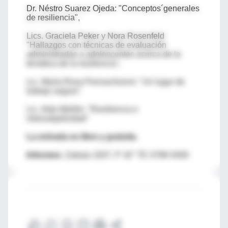
Dr. Néstro Suarez Ojeda: "Conceptos´generales
de resiliencia",
Lics. Graciela Peker y Nora Rosenfeld
"Hallazgos con técnicas de evaluación
administradas a adolescentes acerca de la
temática de la resiliencia",
Lic. María Rosa Pennachionni: "Un lugar de
trabajo seguro"
Lic. Aldo Melillo: "Resiliencia e
intersubjetividad"
La entrada es libre y gratuita
.
Informes:
Zabala 1837, P 16° TE 4788-5400