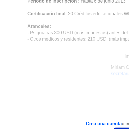
Período de inscripción :
Hasta 6 de junio 2013
Certificación final:
20 Créditos educacionales W
Aranceles:
- Psiquiatras 300 USD (más impuestos) antes de
- Otros médicos y residentes: 210 USD (más imp
In
Miriam Co
secretar
Crea una cuenta
o i