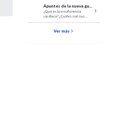
Apuntes de la nueva guía
¿Qué es la insuficiencia
2013 para el manejo de
cardíaca? ¿Cuáles son sus
la insuficiencia cardíaca
modalidades y criterios de
diagnóstico? ¿Qué significa IC
con fracción de eyección
Ver más
reducida o preservada?