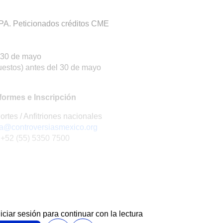
PA. Peticionados créditos CME
l 30 de mayo
uestos) antes del 30 de mayo
formes e Inscripción
rtes / Anfitriones nacionales
ia@controversiasmexico.org
+52 (55) 5350 7500
niciar sesión para continuar con la lectura