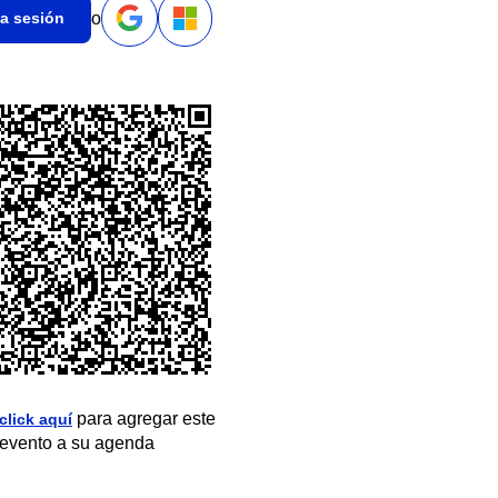
o
ia sesión
para agregar este
click aquí
evento a su agenda