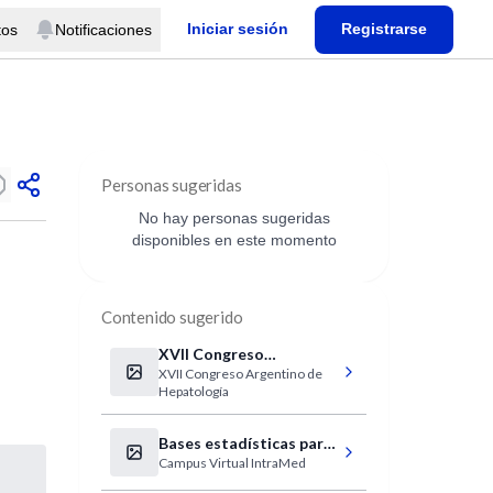
Iniciar sesión
Registrarse
tos
Notificaciones
Personas sugeridas
No hay personas sugeridas
disponibles en este momento
Contenido sugerido
XVII Congreso
XVII Congreso Argentino de
Argentino de
Hepatología
Hepatología
Bases estadísticas para
Campus Virtual IntraMed
la investigación en
ciencias de la salud