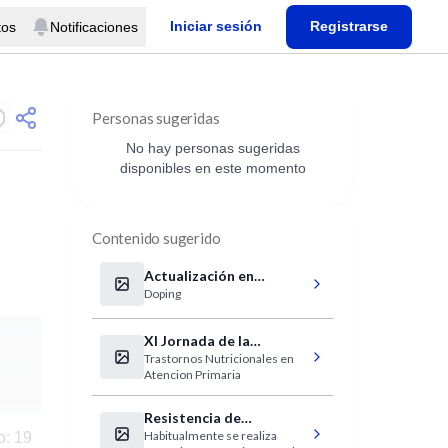
Iniciar sesión
Registrarse
tos
Notificaciones
Personas sugeridas
No hay personas sugeridas
disponibles en este momento
Contenido sugerido
Actualización en
Doping
Prevención y Control
Doping
XI Jornada de la
Trastornos Nutricionales en
Delegación Sur de Santa
Atencion Primaria
Fe. SAP
Resistencia de
Habitualmente se realiza
o: 19
Helicobacter pylori a