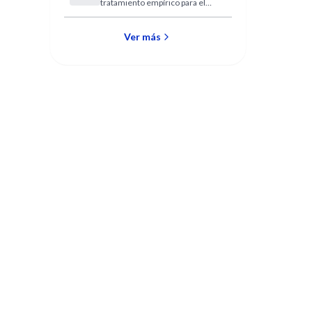
tratamiento empírico para el
metronidazol y
Helicobacter pylori. Se efectuó
claritromicina
un estudio para evaluar la
resistencia a metronidazol y
Ver más
claritromicina.