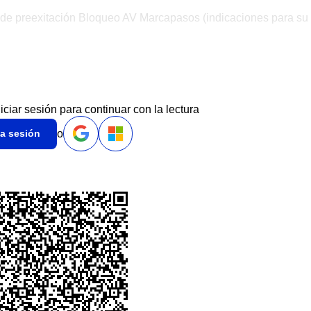
 de preexitación Bloqueo AV Marcapasos (indicaciones para su
niciar sesión para continuar con la lectura
o
ia sesión