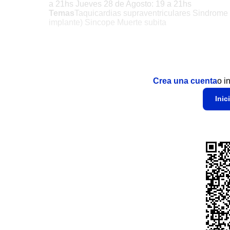
a 21hs Jueves 28 de Agosto: 19 a 21hs
Temas
Taquicardias supraventriculares Sindrome
implante) Sincope Muerte subita
Crea una cuenta
o i
Inic