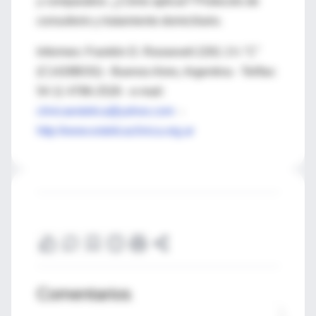
y comparativo. ¿Cómo aplicar? Protocolo de
consultorio y tratamiento domiciliario.
Informes: Franklin D. Roosevelt 2261 1¼ "C"
(C1428BOG) - Buenos Aires, Argentina - Tel/fax:
54 11 4786-2526 - e-mail:
clinicaestetica@yahoo.com
-
http://www.esteticaclinica.org.ar
Comentarios