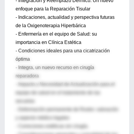
- Integración y Reemplazo Dérmico: Un nuevo
enfoque para la Reparación Tisular
- Indicaciones, actualidad y perspectiva futuras
de la Oxigenoterapia Hiperbárica
- Enfermería en el equipo de Salud: su
importancia en Clínica Estética
- Condiciones ideales para una cicatrización
óptima
- Integra, un nuevo recurso en cirugía
reparadora
- Impacto y Necesidad de Actualización para el
equipo de salud en el tratamiento de las
secuelas
- Deformación permanente de Rostro: valoración
y aspecto médico legales
- Correciones estéticas sin cirugía.