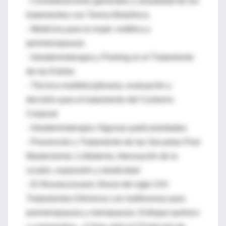
- Consideraciones generales y actualidad de los
tratamientos con Toxina Botulínica
- Medicina para la mujer: estética y
perimenopausia
- Intradermoterapia y Peeling en el Tratamiento
de las Estrías
- Técnica multidisciplinaria, evaluación y
decisión para el tratamiento del Contorno
Corporal
- Intradermoterapia: Algunas particularidades
- Prevención y Tratamiento de las Secuelas Post
Mastectomia: Linfedema, Atenuación de la
cicatriz, expansión y elasticidad
- El Revolucionario Shock del siglo XXI:
Tratamientos Dérmicos con Isoflovonas para
premenopausia y menopausia. Enfoque químico