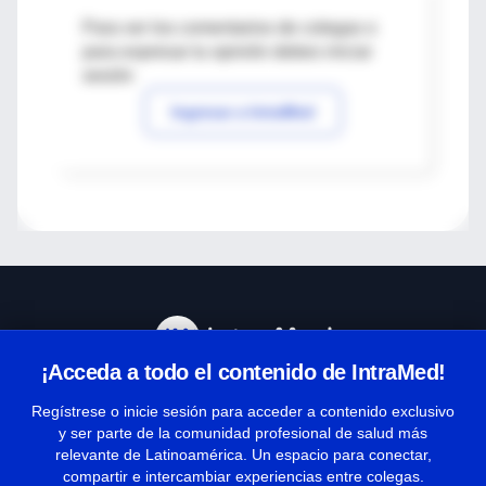
Para ver los comentarios de colegas o
para expresar tu opinión debes iniciar
sesión
Ingresar a IntraMed
¡Acceda a todo el contenido de IntraMed!
Centro de Ayuda
Regístrese o inicie sesión para acceder a contenido exclusivo
y ser parte de la comunidad profesional de salud más
relevante de Latinoamérica. Un espacio para conectar,
Términos y condiciones
compartir e intercambiar experiencias entre colegas.