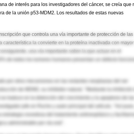
na de interés para los investigadores del cáncer, se creía que 
ora de la unión p53-MDM2. Los resultados de estas nuevas
anscripción que controla una vía importante de protección de las
 característica la convierte en la proteína inactivada con mayor
onsiguiente, una vía importante sobre la que actuar en el
0% de todos los tumores humanos presentan un defecto funcion
do por otros mecanismos en las restantes neoplasias del ser
cción de MDM2, su inhibidor natural. "Mediante la inhibición
se traduce en la detención del crecimiento y la apoptosis de la
stigador jefe en Roche y autor principal del artículo. "Así pues
 estrategia novedosa del tratamiento antineoplásico y facilitarn
ca administrable por vía oral".