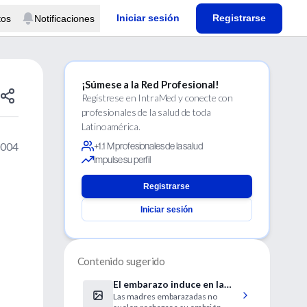
Iniciar sesión
Registrarse
tos
Notificaciones
¡Súmese a la Red Profesional!
Regístrese en IntraMed y conecte con
profesionales de la salud de toda
Latinoamérica.
2004
+1.1 M profesionales de la salud
Impulse su perfil
Registrarse
Iniciar sesión
Contenido sugerido
El embarazo induce en la
Las madres embarazadas no
mujer un estado de