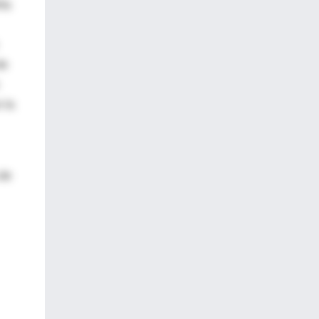
eña
de
 la
 de