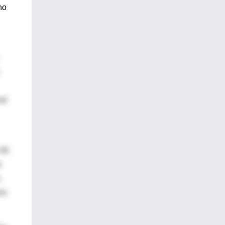
no
al
 de
s
,
os