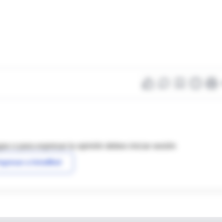
as o para expresar tu opinión debes iniciar sesión
ngresar a IntraMed