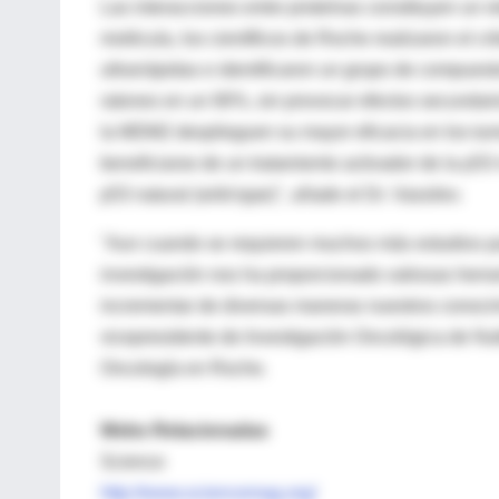
Las interacciones entre proteínas constituyen un re
molécula, los científicos de Roche realizaron el c
ultrarrápidas e identificaron un grupo de compues
ratones en un 90%, sin provocar efectos secundar
la MDM2 desplieguen su mayor eficacia en los tu
beneficiarse de un tratamiento activador de la p
p53 natural (wild-type)", añade el Dr. Vassilev.
"Aun cuando se requieren muchos más estudios para
investigación nos ha proporcionado valiosas herra
incrementar de diversas maneras nuestros conocim
vicepresidente de Investigación Oncológica de Nutl
Oncología en Roche.
Webs Relacionadas
Science
http://www.sciencemag.org/