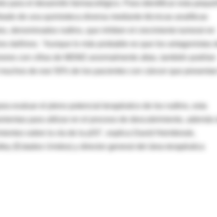
to para el desarrollo farmacológico. Para identificar esta pequ
ribado de una quimioteca diversa mediante técnicas analíticas
tos, denominados nutlins, que inhiben el crecimiento tumoral en
ios dañinos. "Aunque lo más probable es que los antagonistas 
mores con cifras de MDM2 anormalmente altas, también podrían
53 muchos de ese 50% de los pacientes con cáncer que presentan
 evaluar el pleno potencial terapéutico de los nutlins, esta
mientas para utilizar en el proceso de descubrimiento, además
ientos sobre la vía de la p53", explica David Heimbrook,
ey (Estados Unidos) y director general del área terapéutica