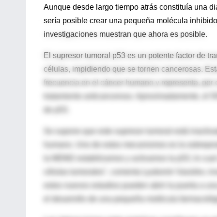
Aunque desde largo tiempo atrás constituía una dia
sería posible crear una pequeña molécula inhibid
investigaciones muestran que ahora es posible.
El supresor tumoral p53 es un potente factor de tr
células, impidiendo que se tornen cancerosas. Esta
frecuencia en el cáncer humano y representa, por c
tratamiento anticanceroso. Aproximadamente, el 5
de p53.
Se supone que este supresor tumoral está inactiva
humano. Uno de estos mecanismos es la sobreprodu
la MDM2 estabilizamos y activamos la p53, lo cual 
células tumorales", comenta Lyubomir Vassilev, inve
estos nuevos estudios pueden abrir la puerta a una
el desarrollo de una pequeña molécula farmacológi