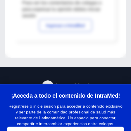
Para ver los comentarios de colegas o
para expresar tu opinión debes iniciar
sesión
Ingresar a IntraMed
¡Acceda a todo el contenido de IntraMed!
Centro de Ayuda
Regístrese o inicie sesión para acceder a contenido exclusivo
y ser parte de la comunidad profesional de salud más
relevante de Latinoamérica. Un espacio para conectar,
Términos y condiciones
compartir e intercambiar experiencias entre colegas.
| Políticas de privacidad