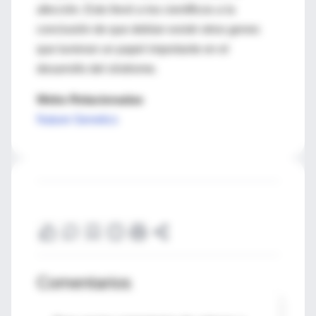
afección. Esto llevó a los científicos a la
conclusión de que debían existir otros genes
que tuvieran un papel importante en el
desarrollo del síndrome.
Webs Relacionadas
Nature Genetics
Comentarios