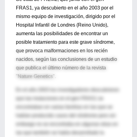
FRAS1, ya descubierto en el año 2003 por el
mismo equipo de investigación, dirigido por el
Hospital Infantil de Londres (Reino Unido),
aumenta las posibilidades de encontrar un
posible tratamiento para este grave síndrome,
que provoca malformaciones en los recién
nacidos, según las conclusiones de un estudio
que publica el último número de la revista
"Nature Genetics".
En el año 2003 los investigadores descubrieron
que las mutaciones en el gen FRAS1 se
encontraban en varias familias en las que se
habían producido casos del síndrome pero sin
embargo no se encontraba en algunas otras en
las que también se había desarrollado la