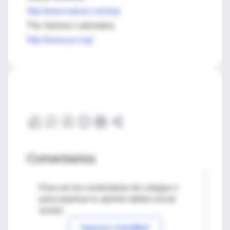
http://www.nature.com/ng/
The Jackson Laboratory
http://www.jax.org/
Comentarios
Para ver los comentarios de colegas o
para expresar tu opinión debes iniciar
sesión
Ingresar a IntraMed