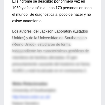
El síndrome se describió por primera vez en
1959 y afecta sólo a unas 170 personas en todo
el mundo. Se diagnostica al poco de nacer y no
existe tratamiento.
Los autores, del Jackson Laboratory (Estados
Unidos) y de la Universidad de Southampton
(Reino Unido), estudiaron de forma
independiente las características genéticas de
miembros de familias afectadas. El gen
presuntamente causante del trastorno se llama
ALMS1 y está localizado en el cromosoma 2.
Webs Relacionadas
University of Southampton
http://www.soton.ac.uk/
Nature Genetics