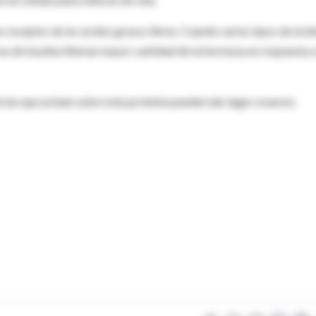
 receptor de los ácidos grasos libres. Cuando varios tipos de ácid
as de insulina liberan mayor cantidad de la hormona en respuesta a
ncias que actúan sobre esta proteína pueden dar lugar a nuevos