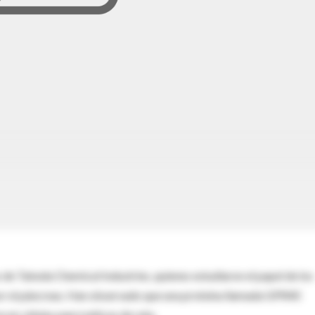
 de Takeda Chemical Industries, quienes estudiaron el papel de los
a por el páncreas. Han observado que una proteína llamada GPR40
 en células pancreáticas de rata.