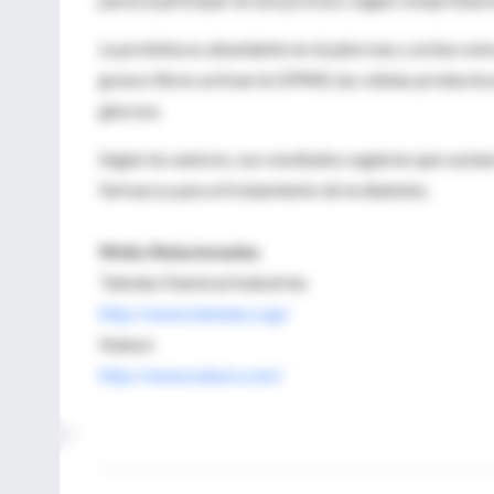
La proteína es abundante en el páncreas y actúa como
grasos libres activan la GPR40, las células productor
glucosa.
Según los autores, sus resultados sugieren que susta
fármacos para el tratamiento de la diabetes.
Webs Relacionadas
Takeda Chemical Industries
http://www.takeda.co.jp/
Nature
http://www.nature.com/