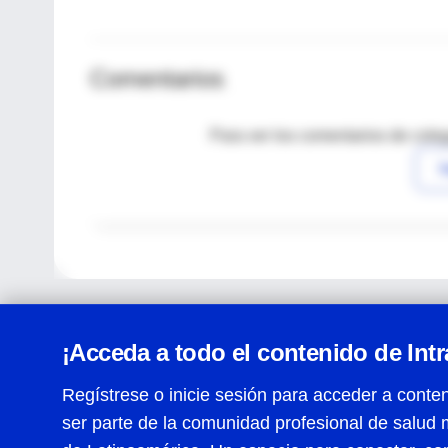
Comentarios
Para ver los comentarios de coleg
I
¡Acceda a todo el contenido de Int
Regístrese o inicie sesión para acceder a conten
ser parte de la comunidad profesional de salud 
Centro de Ayuda