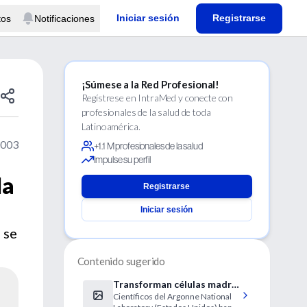
Iniciar sesión
Registrarse
tos
Notificaciones
¡Súmese a la Red Profesional!
Regístrese en IntraMed y conecte con
profesionales de la salud de toda
Latinoamérica.
2003
+1.1 M profesionales de la salud
Impulse su perfil
la
Registrarse
Iniciar sesión
 se
Contenido sugerido
Transforman células madre
Científicos del Argonne National
sanguíneas en distintos