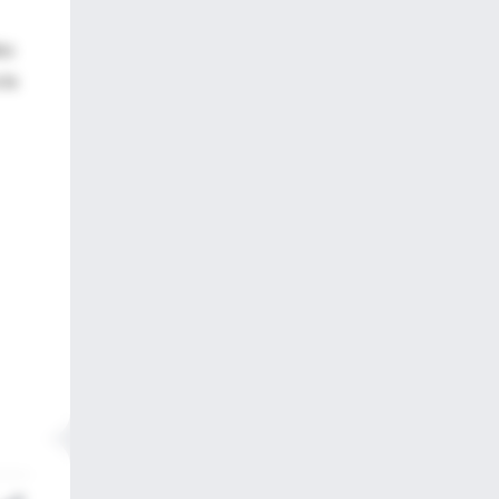
os
 la