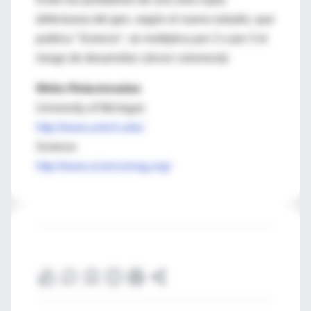
defectuosa del gen, según el nuevo estudio, que
publica "Science", se multiplica por 2 o por 3 el
riesgo de desarrollar cáncer colorrectal.
Webs Relacionadas
University of Michigan
http://www.umich.edu/
Science
http://www.sciencemag.org/