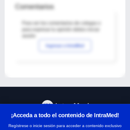
Comentarios
Para ver los comentarios de colegas o
para expresar tu opinión debes iniciar
sesión
Ingresar a IntraMed
¡Acceda a todo el contenido de IntraMed!
Centro de Ayuda
Regístrese o inicie sesión para acceder a contenido exclusivo