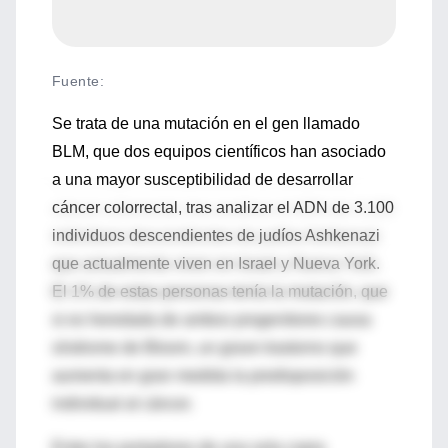
Fuente
:
Se trata de una mutación en el gen llamado
BLM, que dos equipos científicos han asociado
a una mayor susceptibilidad de desarrollar
cáncer colorrectal, tras analizar el ADN de 3.100
individuos descendientes de judíos Ashkenazi
que actualmente viven en Israel y Nueva York.
El 1% de estas personas tenía la mutación, que
si es heredada de ambos progenitores causa
síndrome de Bloom, un grave trastorno que
aumenta en gran medida la predisposición
individual al cáncer.
Entre los portadores de una sola copia