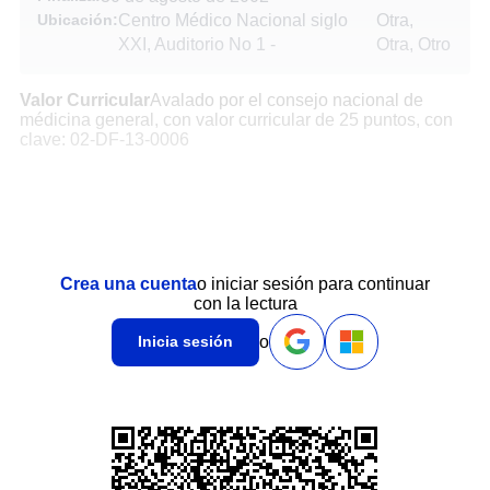
Ubicación:
Centro Médico Nacional siglo
Otra,
XXI, Auditorio No 1
-
Otra, Otro
Valor Curricular
Avalado por el consejo nacional de
médicina general, con valor curricular de 25 puntos, con
clave: 02-DF-13-0006
Crea una cuenta
o iniciar sesión para continuar
con la lectura
o
Inicia sesión