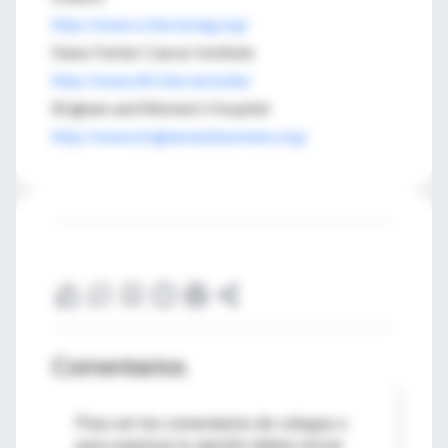
http://www.sciencemag.org/
Dana-Farber Cancer Institute
http://www.dfci.harvard.edu/
Brigham and Women's Hospital
http://www.brighamandwomens.org/
Comentarios
Para ver los comentarios de colegas o
para expresar tu opinión debes iniciar