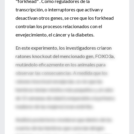
"forkhead" . Como reguladores de la
transcripción, o interruptores que activan y
desactivan otros genes, se cree que los forkhead
controlan los procesos relacionados con el
envejecimiento, el cáncer y la diabetes.
En este experimento, los investigadores criaron
ratones knockout del mencionado gen, FOXO3a,
mutándolo eficazmente en los animales para
observar las consecuencias. A medida que los
ratones knockout envejecían, se vio que las
hembras tenían retoños más pequeños y, al cabo
de 15 semanas de edad (comparable a la primera
madurez de las mujeres) eran estériles.
Análisis posteriores revelaron que dentro de los
ovarios de las hembras que carecían del gen