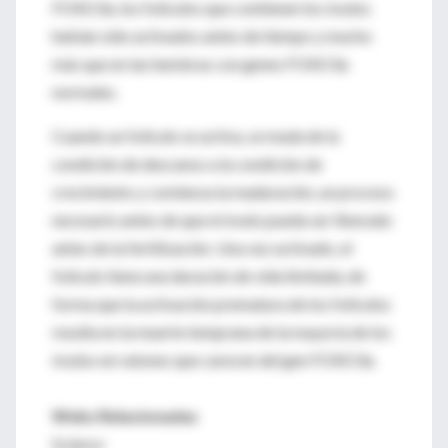
FOXO3a, los folículos que contienen los óvulos
habían sido activados antes de tiempo y mucho
más que en las hembras con genes FOXO3a
normales.
Cuando un folículo se activa, se muda de la
condición de descanso a la condición de
crecimiento y comienza la maduración, un proceso
necesario antes de que el óvulo pueda ser liberado
antes de la fertilización. Una vez activado, el
folículo tiene una duración de vida limitada, de
forma que la activación prematura de los folículos
resulta en la muerte temprana de la mayoría de los
óvulos en ratones que carecen del gen FOXO3a.
Webs Relacionadas
Science