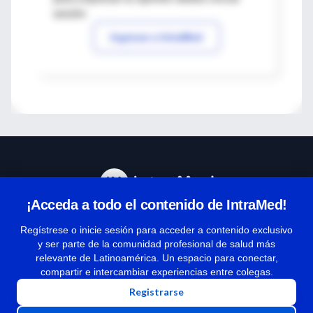
sesión
Ingresar a IntraMed
¡Acceda a todo el contenido de IntraMed!
Centro de Ayuda
Regístrese o inicie sesión para acceder a contenido exclusivo
y ser parte de la comunidad profesional de salud más
relevante de Latinoamérica. Un espacio para conectar,
Términos y condiciones
compartir e intercambiar experiencias entre colegas.
| Políticas de privacidad
Registrarse
| Todos los derechos reservados | Copyright 1997-2026