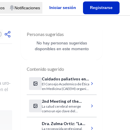
Iniciar sesión
Registrarse
tos
Notificaciones
Personas sugeridas
No hay personas sugeridas
disponibles en este momento
Contenido sugerido
Cuidados paliativos en
a uro-
El Consejo Académico de Ética
Medicina Humana y
en Medicina (CAEEM) organiza
n el
Veterinaria
el Seminario sobre Cuidados
Paliativos y Bioética en
2nd Meeting of the
Medicina y Veterinaria, que se
La salud cerebral emerge
International Alliance on
dictará en modalidad
como un eje clave del
presencial y virtual en la
Brain Health
desarrollo humano en un
Academia Nacional de
contexto de envejecimiento,
Medicina. El encuentro
Dra. Zulma Ortiz: “La
desigualdad y transformación
abordará de forma integral los
La reconocida profesional,
epidemiología está al
tecnológica.Este encuentro