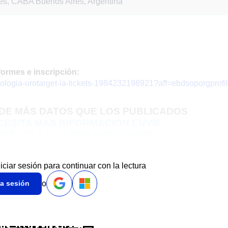
s, CABA Buenos Aires, Argentina
formes e inscripción:
cologia-urotarget-ia-tickets-1984232198921?aff=ebdsoporgprofi
 DE MÁS DATOS QUE LOS PUBLICADOS
ECESITA MÁS INFORMACIÓN ENVÍE
IRECTA A LOS ORGANIZADORES
niciar sesión para continuar con la lectura
o
ia sesión