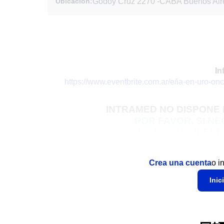
Ubicación:
Godoy Cruz 2270
-
CABA Buenos Aire
In
https://www.eventbrite.com.ar/e/ia-en-uro-on
INTRAMED NO DISPONE
POR FAVOR,
SI N
UNA CONSULTA D
Crea una cuenta
o i
Inic