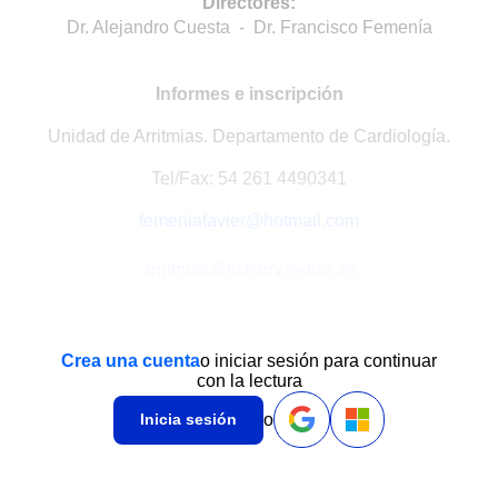
Directores:
Dr. Alejandro Cuesta - Dr. Francisco Femenía
Informes e inscripción
Unidad de Arritmias. Departamento de Cardiología.
Tel/Fax: 54 261 4490341
femeniafavier@hotmail.com
arritmias@listserv.rediris.es
Crea una cuenta
o iniciar sesión para continuar
con la lectura
o
Inicia sesión