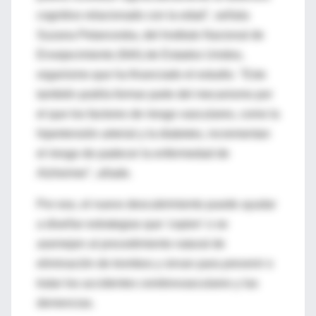
cognitivo relacionado con la edad", señala
Suzana Petanceska, del Instituto Nacional de
Envejecimiento (NIA) de Estados Unidos,
organismo que ha financiado el estudio. "Esto
también podría formar parte del mecanismo por
el que los factores de riesgo vasculares, como la
hipertensión arterial y la diabetes, incrementan
el riesgo de padecer la enfermedad de
Alzheimer", añade.
Por eso, el nuevo descubrimiento puede ayudar
a diseñar estrategias que 'copien' o se
asemejen al procedimiento natural de
eliminación de trombos y sirvan para prevenir o
tratar los accidentes cerebrovasculares y las
demencias.