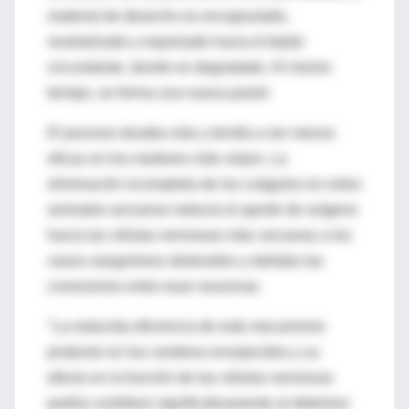
material de desecho es encapsulado,
neutralizado y expulsado hacia el tejido
circundante, donde es degradado. Al mismo
tiempo, se forma una nueva pared.
El proceso duraba más y tendía a ser menos
eficaz en los roedores más viejos. La
eliminación incompleta de los coágulos en estos
animales ancianos reducía el aporte de oxígeno
hacia las células nerviosas más cercanas a los
vasos sanguíneos obstruidos y dañaba las
conexiones entre esas neuronas.
"La reducida eficiencia de este mecanismo
protector en los cerebros envejecidos y su
efecto en la función de las células nerviosas
podría contribuir significativamente al deterioro