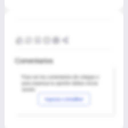
Comentarios
Para ver los comentarios de colegas o
para expresar tu opinión debes iniciar
sesión
Ingresar a IntraMed