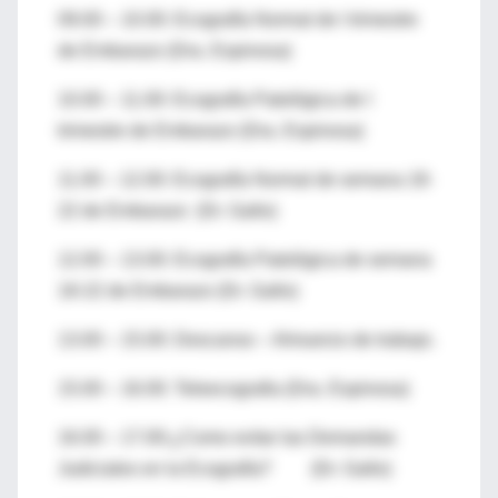
09.00 – 10.00: Ecografía Normal de I trimestre
de Embarazo (Dra. Espinosa)
10.00 – 11.00: Ecografía Patológica de I
trimestre de Embarazo (Dra. Espinosa)
11.00 – 12.00: Ecografía Normal de semana 18-
22 de Embarazo (Dr. Gallo)
12.00 – 13.00: Ecografía Patológica de semana
18-22 de Embarazo (Dr. Gallo)
13.00 – 15.00: Descanso – Almuerzo de trabajo.
15.00 – 16.00: Teleecografia (Dra. Espinosa)
16.00 – 17.00:¿Como evitar las Demandas
Judiciales en la Ecografía? (Dr. Gallo)