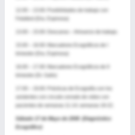
12.00 – 13.00: Posibilidades de trabajo con
Fetaltest (Dra. Espinosa)
13.00 – 15.00: Descanso – Almuerzo de trabajo.
15.00 – 16.00: Marcadores Ecográficos de I
trimestre (Dra. Espinosa)
16.00 – 17.00: Marcadores Ecográficos de II
trimestre (Dr. Gallo)
17.00 – 19.00: Prácticas de Ecografía con los
asistentes con circuito cerrado de video con
pacientes de semanas 11-14; semanas 18-22.
Sábado 17 de Mayo de 2008 (Diagnóstico
Ecográfico)