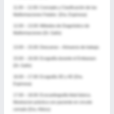
11.00 – 12.00: Concepto y Clasificación de las
Malformaciones Fetales (Dra. Espinosa)
12.00 – 13.00: Métodos de Diagnóstico de
Malformaciones (Dr. Gallo)
13.00 – 15.00: Descanso – Almuerzo de trabajo.
15.00 – 16.00: Ecografía durante el Embarazo
(Dr. Gallo)
16.00 – 17.00: Ecografía 3D y 4D (Dra.
Espinosa)
17.00 – 18.00: Ecocardiografía fetal básica.
Mostracion práctica con paciente en circuito
cerrado (Dra. Albizu)