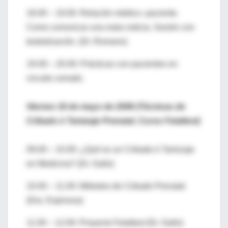
18.00 – 19.00: Relación médico- paciente.
Como comunicar una mala noticia. Sesión con
teatralización. (Dr. Romano)
19-00 – 20.00: Prácticas con pacientes en
circuito cerrado.
Viernes 16 de mayo de 2008 (Técnicas de
Cribado ó Tamizaje Prenatal. Curso Fetaltest)
09.00 – 10.00: ¿Qué es un Cribado ó Tamizaje
en Medicina? (Dr. Gallo)
10.00 – 11.00: Métodos de Cribado Prenatal
(Dra. Espinosa)
11.00 – 12.00: Proyecto Fetaltest (Dr. Gallo)