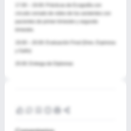
17.00 – 19.00: Prácticas de Ecografía con
circuito cerrado de video de los asistentes con
pacientes de primer trimestre y segundo
trimestre.
19.00 – 20.00: Evaluación Final (Dres. Espinosa
y Gallo)
20.00: Entrega de Diplomas