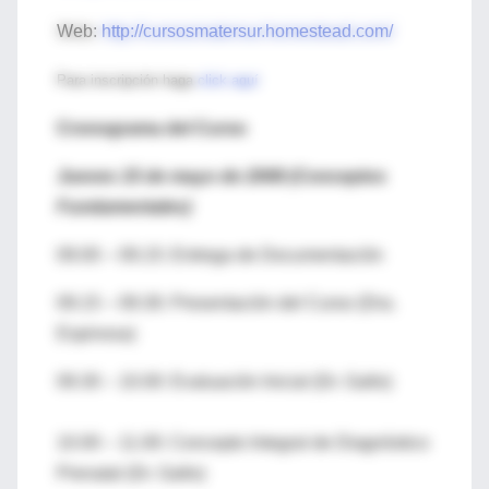
Web:
http://cursosmatersur.homestead.com/
Para inscripción haga
click aquí
Cronograma del Curso
Jueves 15 de mayo de 2008 (Conceptos
Fundamentales)
09.00 – 09.15: Entrega de Documentación
09.15 – 09.30: Presentación del Curso (Dra.
Espinosa)
09.30 – 10.00: Evaluación Inicial (Dr. Gallo)
10.00 – 11.00: Concepto Integral de Diagnóstico
Prenatal (Dr. Gallo)