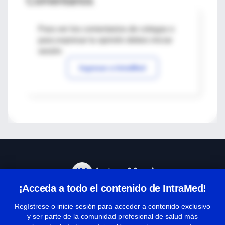
Comentarios
Para ver los comentarios de colegas o
para expresar tu opinión debes iniciar
sesión
Ingresar a IntraMed
¡Acceda a todo el contenido de IntraMed!
Centro de Ayuda
Regístrese o inicie sesión para acceder a contenido exclusivo
y ser parte de la comunidad profesional de salud más