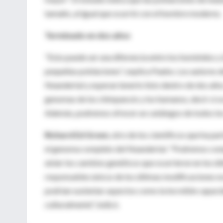
tamaño, al igual que ocurrió con el hombre moderno.
Terminado en dos años
"Esto puede ser una diferencia entre los homínidos y 
pequeñas poblaciones", explica Paabo. Los autores d
Neandertal y esperan tenerlo listo dentro de dos años
genomas de los chimpancés y los humanos, decir si o
Además, podremos ofrecer un catálogos de todos lo
Richard Ed Green
, otro de los científicos que ha pa
el genoma completo del Neandertal. "Podremos compa
aislar los cambios genéticos que ocurrieron en los úl
responsables únicos de los últimas modificaciones e
podrían sustentar aspectos como la increíble capac
culturalmente", indicó.