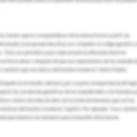
los simios, que no se expandieron de la misma forma a partir de
el estudio se proponen descifrar por completo el código genético 
. "Esto nos permitirá, para cada secuencia diferente entre los
currieron antes o después de que nos separáramos de los neanderta
s cambios que son únicos del hombre moderno", indicó Paabo.
rticipado en el estudio, destacó, por su parte, la importancia de logr
rar las secuencias genéticas de los neandertales y los humanos 
timos cientos de miles de años de la evolución humana, que son los
volutivas del hombre moderno", explicó. Por ejemplo, "esos cambi
idad que tenemos los humanos para transmitir información