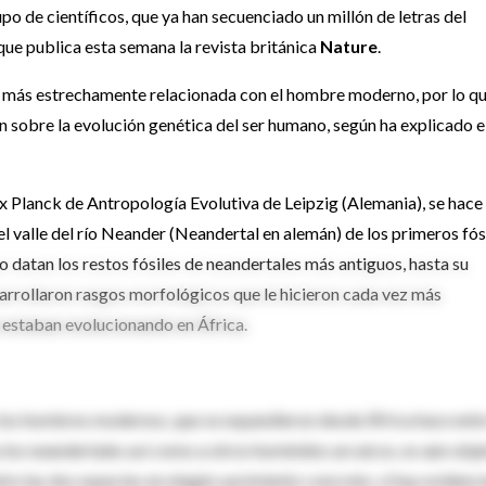
 de científicos, que ya han secuenciado un millón de letras del
ue publica esta semana la revista británica
Nature
.
os más estrechamente relacionada con el hombre moderno, por lo q
 sobre la evolución genética del ser humano, según ha explicado e
ax Planck de Antropología Evolutiva de Leipzig (Alemania), se hace
l valle del río Neander (Neandertal en alemán) de los primeros fós
datan los restos fósiles de neandertales más antiguos, hasta su
arrollaron rasgos morfológicos que le hicieron cada vez más
 estaban evolucionando en África.
 y los hombres modernos, que se expandieron desde África hace ent
 los neandertales así como a otros homínidos arcaicos, es aún obj
re las dos especies en ningún yacimiento concreto, sí hay evidenc