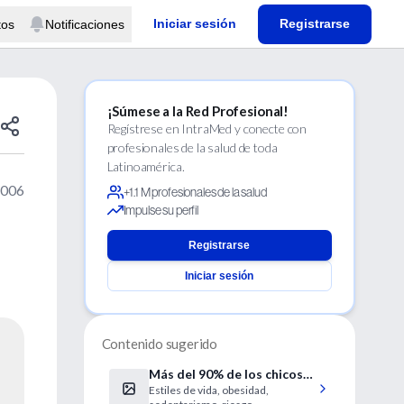
Iniciar sesión
Registrarse
tos
Notificaciones
¡Súmese a la Red Profesional!
Regístrese en IntraMed y conecte con
profesionales de la salud de toda
Latinoamérica.
2006
+1.1 M profesionales de la salud
Impulse su perfil
Registrarse
Iniciar sesión
Contenido sugerido
Más del 90% de los chicos
Estiles de vida, obesidad,
no hace actividad física