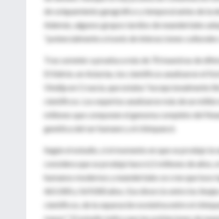
de solapamiento geográfico y temporal antes de la de
Además, algunos grupos tardíos de neandertales adop
"potencialmente a través de interacciones culturale
Tras someter a prueba a más de 70 muestras de difere
El Sidrón, en Asturias, los científicos analizaron el 
Vindija en Croacia, que estaba "excepcionalmente l
científicos. Los expertos analizaron más de un milló
millones que componen el genoma completo del Neand
genética del ser humano y el chimpancé.
Según el estudio, si el momento en que se produjo la
considera que se produjo hace 6,5 millones de años, e
humanos modernos y neandertales se cree que tuvo lu
465.000 y 569.000 años. Ese divorcio entre los linaj
científicos, de la separación evolutiva entre el chi
mayor". El estudio indica que las poblaciones de n