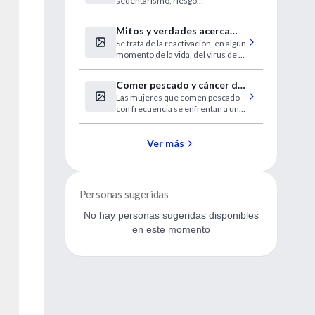
sedentarismo, riesgo
fuera de la escuela
cardiovascular.
Mitos y verdades acerca
Se trata de la reactivación, en algún
del Herpes Zoster o
momento de la vida, del virus de la
"culebrilla"
varicela que no es eliminado del
organismo después de padecer la
Comer pescado y cáncer de
eruptiva.
Las mujeres que comen pescado
riñón
con frecuencia se enfrentan a un
menor riesgo de cáncer de riñón.
Ver más
Personas sugeridas
No hay personas sugeridas disponibles
en este momento