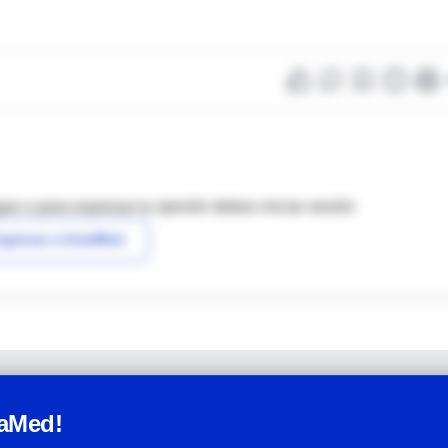
as o para expresar tu opinión debes iniciar sesión
ngresar a IntraMed
raMed!