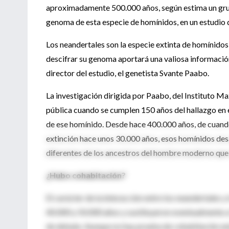
aproximadamente 500.000 años, según estima un grupo
genoma de esta especie de homínidos, en un estudio q
Los neandertales son la especie extinta de homínid
descifrar su genoma aportará una valiosa información
director del estudio, el genetista Svante Paabo.
La investigación dirigida por Paabo, del Instituto M
pública cuando se cumplen 150 años del hallazgo en e
de ese homínido. Desde hace 400.000 años, de cuando 
extinción hace unos 30.000 años, esos homínidos des
diferentes de los ancestros del hombre moderno que
¿Hubo cohabitación?
El carácter de la interacción entre los neandertales
40.000 y 50.000 años y sustituyeron eventualmente a
de debate. Aunque no hay prueba de cohabitación ent