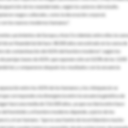
saparición de los neandertales, según los autores del estudio.
taron rasgos culturales, como la decoración corporal,
s con los nuevos modernos humanos".
ntes yacimientos de Europa y Asia Occidental, entre ellos la cuev
fósil de un Neandertal de hace 38.000 años encontrado en la cueva de
ibre de contaminación del ADN del hombre moderno", según los
n de parejas bases de ADN, que suponen sólo un 0,03% de los 3.200
ertal, y compararon después los resultados con la secuencia
 separación entre los ADN de los humanos y los chimpancés se
l que corresponde a la divergencia entre la secuencia genética de
gar hace una media de 516.000 años, ya que oscilaría entre hace
es del homínido y el hombre moderno depende, a juicio de los
mpancé y el ser humano, "que es una fuente de incertidumbre mucho
eandertales pueden haberse expandido desde poblaciones de pequeñ