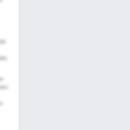
del
les.
ar
para
os