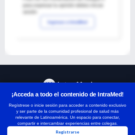
para expresar tu opinión debes iniciar
sesión
Ingresar a IntraMed
¡Acceda a todo el contenido de IntraMed!
Centro de Ayuda
Regístrese o inicie sesión para acceder a contenido exclusivo
y ser parte de la comunidad profesional de salud más
relevante de Latinoamérica. Un espacio para conectar,
Términos y condiciones
compartir e intercambiar experiencias entre colegas.
| Políticas de privacidad
Registrarse
| Todos los derechos reservados | Copyright 1997-2026