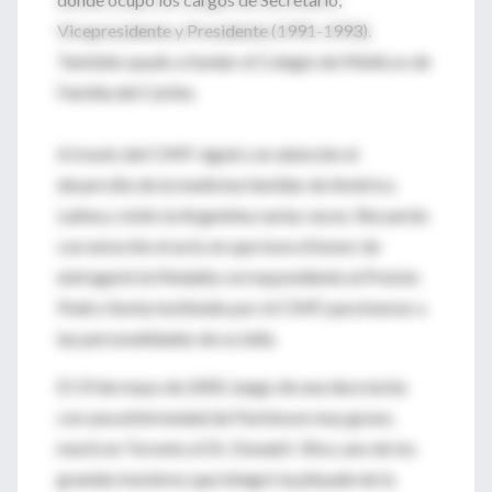
Vicepresidente y Presidente (1991-1993).
También ayudo a fundar el Colegio de Médicos de
Familia del Caribe.
A través del CIMF siguió con atención el
desarrollo de la medicina familiar de América
Latina y visito la Argentina varias veces. Recuerdo
con emoción el acto en que tuve el honor de
entregarle la Medalla correspondiente al Premio
Pedro Iturbe instituido por el CIMF para honrar a
las personalidades de su talla.
El 19 de mayo de 2005, luego de una dura lucha
con una enfermedad de Parkinson muy grave,
murió en Toronto el Dr. Donald I. Rice, uno de los
grandes hombres que integró la pléyade de la