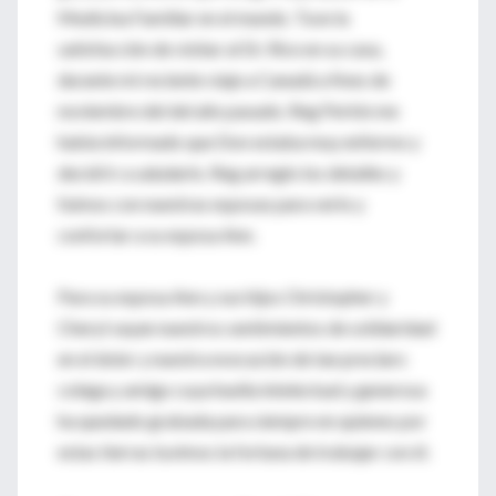
Medicina Familiar en el mundo. Tuve la
satisfacción de visitar al Dr. Rice en su casa,
durante mi reciente viaje a Canadá a fines de
noviembre del del año pasado. Reg Perkin me
habia informado que Don estaba muy enfermo y
decidí ir a saludarlo. Reg arreglo los detalles y
fuimos con nuestras esposas para verlo y
confortar a su esposa Ann.
Para su esposa Ann y sus hijos Christopher y
Cheryl vayan nuestros sentimientos de solidaridad
en el dolor y nuestra evocación de tan preclaro
colega y amigo cuya huella intelectual y generosa
ha quedado grabada para siempre en quienes por
estas tierras tuvimos la fortuna de trabajar con él.