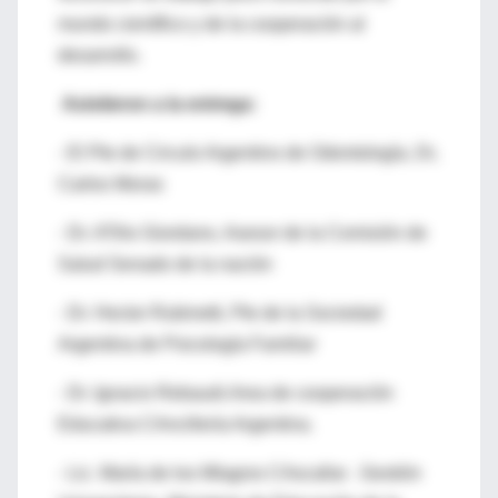
mundo científico y de la cooperación al
desarrollo.
Asistieron a la entrega:
- El Pte de Circulo Argentino de Odontología, Dr,
Carlos Moras
- Dr. ATilio Giordano, Asesor de la Comisión de
Salud Senado de la nación
- Dr. Hector Rubinetti, Pte de la Sociedad
Argentina de Psicología Familiar
- Dr. Ignacio Rebaudi.Area de cooperación
Educativa CAncillería Argentina.
- Lic. María de los Mlagros CAscallar . Gestión