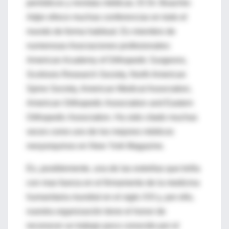
periódicos y revistas médicas. El Dr. Boachie-
Adjei ofrece muchas conferencias en todo el
mundo de forma habitual. Es miembro de
numerosas Asociaciones profesionales:
American Academy of Orthopedic Surgeons,
Scoliosis Research Society, North American
Spine Society, American Medical Association,
American Orthopedic Association and Eastern
Orthopedic Association. Ha sido citado muchas
veces como uno de los mejores médicos
neoyorquinos en New York Magazine.
Es, posiblemente, una de las estrellas que brilla
con mas fuerza en el firmamento de la medicina
humanitaria mundial en el siglo XXI y, por ello,
nuestra organización tiene el honor de
reconocer un trabajo poco conocido por el