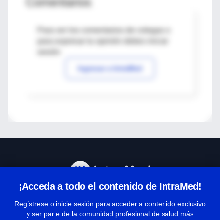
Comentarios
Para ver los comentarios de colegas o
para expresar tu opinión debes iniciar
sesión
Ingresar a IntraMed
¡Acceda a todo el contenido de IntraMed!
Centro de Ayuda
Regístrese o inicie sesión para acceder a contenido exclusivo
y ser parte de la comunidad profesional de salud más