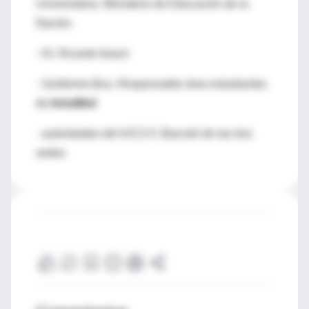
Universitaria. Ministerio de Educación de la
Nación.
- Dr. Ricardo biazzi
- Guillermo Box, Responsable área estudiantes
de
IntraMed
- autoridades del IUCS F, Barceló de las tres
sedes