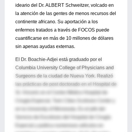
ideario del Dr. ALBERT Schweitzer, volcado en
la atención de las gentes de menos recursos del
continente africano. Su aportación a los
enfermos tratados a través de FOCOS puede
cuantificarse en más de 10 millones de dólares
sin apenas ayudas externas.
El Dr. Boachie-Adjei está graduado por el
Columbia University College of Physicians and
Surgeons de la ciudad de Nueva York. Realizó
las prácticas de post doctorado en el Hospital de
St. Vincent; en el Centro Médico Hospital de
Cirugía Especial, Twin Cities Scoliosis Center y
en la University of Minnesota. Es el jefe del
Servicio de Escoliosis del Hospital de Cirugía
Especial y publica numerosos artículos en