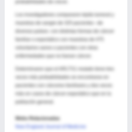
probabilidades de crecer.
Los investigadores compararon tejido tumoral y
muestras de sangre de 325 pacientes –de
diversos países- con distintas formas de cáncer
familiar o esporádico con muestras de 475
voluntarios sanos o pacientes con otras
enfermedades que no fueran cáncer.
Determinaron que el ARLTS1 mutado tiene tres
veces más probabilidades se encontrarse en
pacientes con cánceres familiares y dos veces
más en casos de cáncer esporádico que en la
población general.
Webs Relacionadas
New England Journal of Medicine