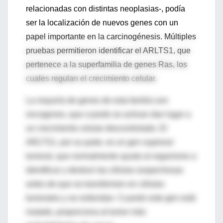
relacionadas con distintas neoplasias-, podía
ser la localización de nuevos genes con un
papel importante en la carcinogénesis. Múltiples
pruebas permitieron identificar el ARLTS1, que
pertenece a la superfamilia de genes Ras, los
cuales regulan el crecimiento celular.
La mayoría de genes de esta familia son
oncogenes, que cuando se activan dan lugar a
un crecimiento celular descontrolado. El
ARLTS1, por su parte, es un gen supresor
tumoral, que normalmente ayuda al organismo a
identificar y destruir las células sospechosas
antes de que se transformen en células
tumorales y se extiendan. Cuando este gen está
mutado, proporciona al tumor más