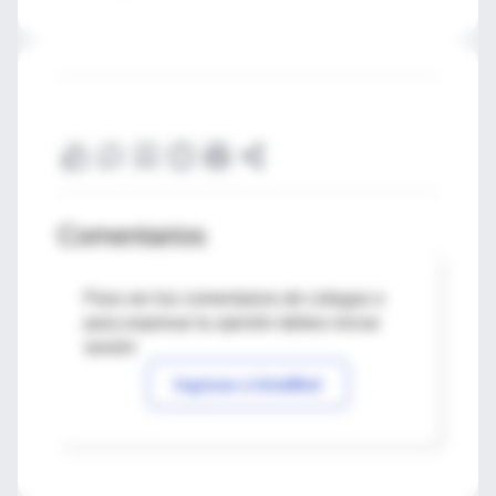
Comentarios
Para ver los comentarios de colegas o
para expresar tu opinión debes iniciar
sesión
Ingresar a IntraMed