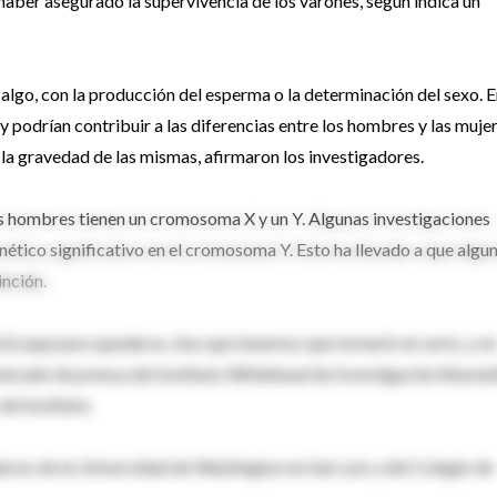
aber asegurado la supervivencia de los varones, según indica un
 algo, con la producción del esperma o la determinación del sexo. 
y podrían contribuir a las diferencias entre los hombres y las muje
 la gravedad de las mismas, afirmaron los investigadores.
s hombres tienen un cromosoma X y un Y. Algunas investigaciones
nético significativo en el cromosoma Y. Esto ha llevado a que algu
nción.
tá aquí para quedarse, sino que tenemos que tomarlo en serio, y n
nicado de prensa del Instituto Whitehead de Investigación Bioméd
el instituto.
dores de la Universidad de Washington en San Luis y del Colegio de