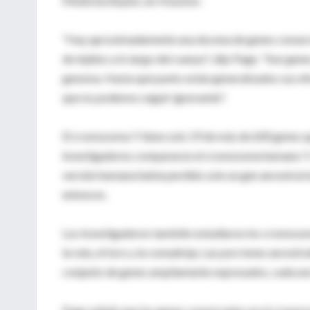
Medicina Baylor, en Houston.
"Hay aproximadamente una docena de genes conservado
de tejidos a lo largo del cuerpo", dijo Page. "Son gen
genoma. Hasta qué punto están generalizados sus efec
que no podemos seguir ignorando".
El cromosoma Y tiene solo 19 de más de 600 genes qu
investigadores compararon el cromosoma humano Y co
versión humana había perdido solo un gen ancestral e
entonces.
Los investigadores también estudiaron los cromosomas
la rata, el toro y la comadreja. Las porciones ancest
conjunto de genes ampliamente expresados, cada uno 