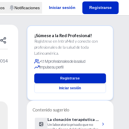
Iniciar sesión
Registrarse
tos
Notificaciones
¡Súmese a la Red Profesional!
Regístrese en IntraMed y conecte con
profesionales de la salud de toda
Latinoamérica.
2014
+1.1 M profesionales de la salud
Impulse su perfil
Registrarse
Iniciar sesión
Contenido sugerido
La clonación terapéutica de
Un laboratorio privado que no
una enferma