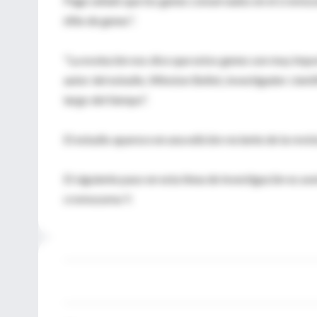
Page señaló que los genes conservados en el cromosom
élite de genes".
"La evolución nos dice que estos genes son muy impor
autor del estudio, Winston Bellot, investigador cientí
largo del tiempo".
El estudio aparece en una edición reciente de la revis
El siguiente paso en esta línea de investigación es a
cromosoma Y.