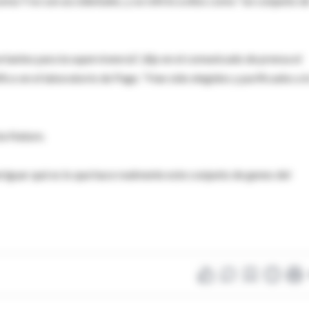
a Y no son accidentales, y se refirió a ellos como "un conjunto d
tantes para la supervivencia", dijo en el comunicado de prensa el
fico en el laboratorio de Page. "Han sido elegidos y purificados a l
ta Nature.
veriguar qué es lo que hace realmente este conjunto de genes del