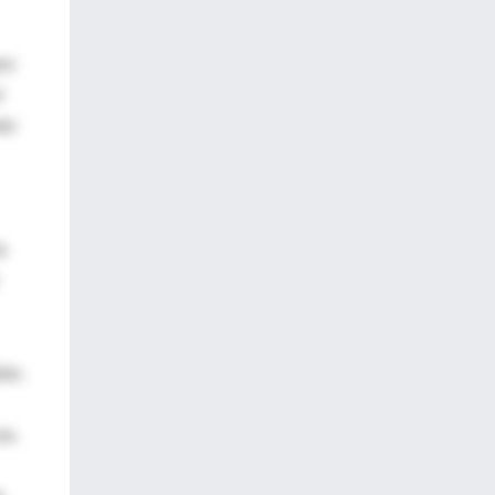
os
l
ión
a
tón,
on.