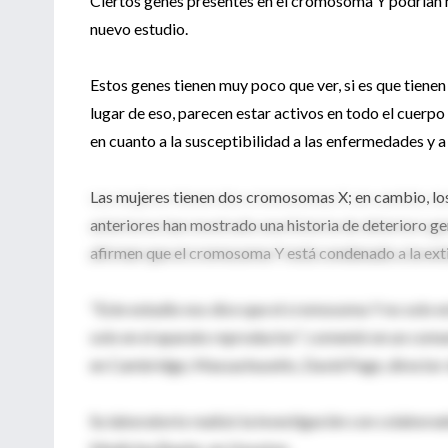
Ciertos genes presentes en el cromosoma Y podrían h
nuevo estudio.
Estos genes tienen muy poco que ver, si es que tienen
lugar de eso, parecen estar activos en todo el cuerpo 
en cuanto a la susceptibilidad a las enfermedades y a
Las mujeres tienen dos cromosomas X; en cambio, lo
anteriores han mostrado una historia de deterioro ge
afirmen que el cromosoma Y está condenado a la exti
"Este estudio nos dice que el cromosoma Y no solo es
solo en el aparato reproductor", comentó en un comu
en Cambridge, Massachusetts, David Page, director d
Su laboratorio realizó la investigación con colabora