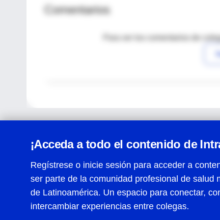
Comentarios
Para ver los comentarios de coleg
I
¡Acceda a todo el contenido de Int
Regístrese o inicie sesión para acceder a conten
ser parte de la comunidad profesional de salud 
Centro de Ayuda
de Latinoamérica. Un espacio para conectar, co
Términos y condiciones
| Políticas de privacidad
| Todos
intercambiar experiencias entre colegas.