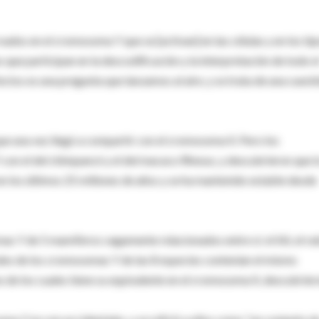
s en el cromosoma Y que se [activan] en las células y en los tip
es que participan en la descodificación y la interpretación de todo e
tos es una pregunta que lanzamos al aire, y se trata de una cuest
e una vez llegó a compartir con el cromosoma X. Pero los
n el del chimpancé y el del macaco Rhesus, y descubrieron que l
n los últimos 25 millones de años y se ha mantenido estable desde
 Y de 5 mamíferos vagamente relacionados entre sí: el tití, el ra
rales de los cromosomas Y de las 8 especies contenían el mismo
de los cuales tiene su equivalente en el cromosoma X, descubrier