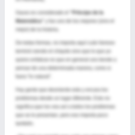
Gauss es considerado el
“Príncipe de la
Matemática”
y fue uno de los mejores (sino el
mejor) de la historia.
De todas formas, no importa aquí cuán famoso
terminó siendo el chiquito sino que lo que yo
quiero enfatizar es que en general uno tiende a
pensar de una determinada manera, como si
fuera “lo natural”.
Hay gente que desmiente esto y encara los
problemas desde un lugar diferente. Esto no
significa que los vea así a todos los problemas
que se le presentan, pero eso importa poco
también.