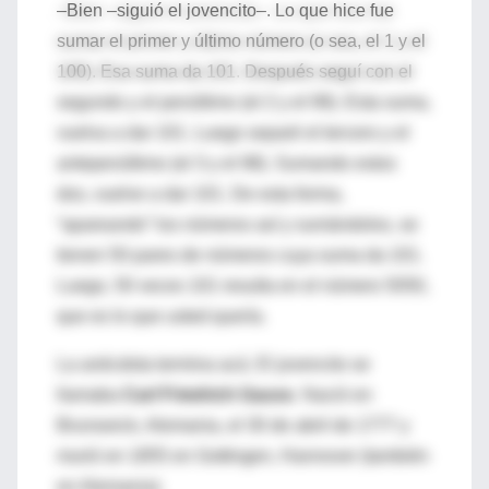
–Bien –siguió el jovencito–. Lo que hice fue
sumar el primer y último número (o sea, el 1 y el
100). Esa suma da 101. Después seguí con el
segundo y el penúltimo (el 2 y el 99). Esta suma,
vuelva a dar 101. Luego separé el tercero y el
antepenúltimo (el 3 y el 98). Sumando estos
dos, vuelve a dar 101. De esta forma,
“apareando” los números así y sumándolos, se
tienen 50 pares de números cuya suma da 101.
Luego, 50 veces 101 resulta en el número 5050,
que es lo que usted quería.
La anécdota termina acá. El jovencito se
llamaba
Carl Friedrich Gauss
. Nació en
Brunswick, Alemania, el 30 de abril de 1777 y
murió en 1855 en Gottingen, Hannover (también
en Alemania).