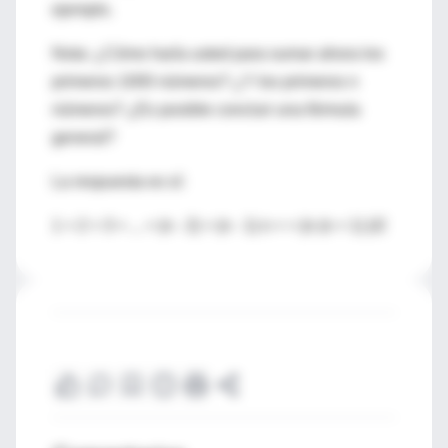
ejemplo.
Nota: ¿Cómo haría usted para sumar ahora los
primeros 1000 números? ¿Y los primeros n
números? ¿Es posible concluir una fórmula
general?
La respuesta es sí:
1 + 2 + 3 + ... + (n - 2) + (n - 1) n + = {n (n + 1) }/2