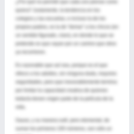
¿Por qué no permitir que cada uno piense como
quiera? Justamente, la tendencia en los
colegios y las escuelas, e incluso la de los
propios padres, es la de “domar” a los chicos (en
un sentido figurado, claro), en donde lo que se
pretende es que vayan por un camino que otros
ya recorrieron.
Es razonable que así sea, porque es el que
ofrece a los adultos, sin ninguna duda, mayores
seguridades, pero que inexorablemente termina
por limitar la capacidad creativa de quienes
todavía tienen virgen parte de la película de la
vida.
Gauss, y su manera sutil, pero elemental, de
sumar los primeros 100 números, son sólo un