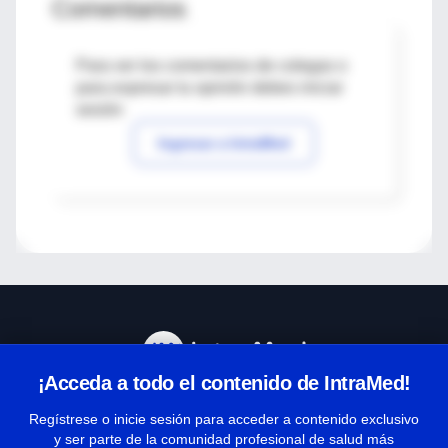
Comentarios
Para ver los comentarios de colegas o
para expresar tu opinión debes iniciar
sesión
Ingresar a IntraMed
¡Acceda a todo el contenido de IntraMed!
Centro de Ayuda
Regístrese o inicie sesión para acceder a contenido exclusivo
y ser parte de la comunidad profesional de salud más