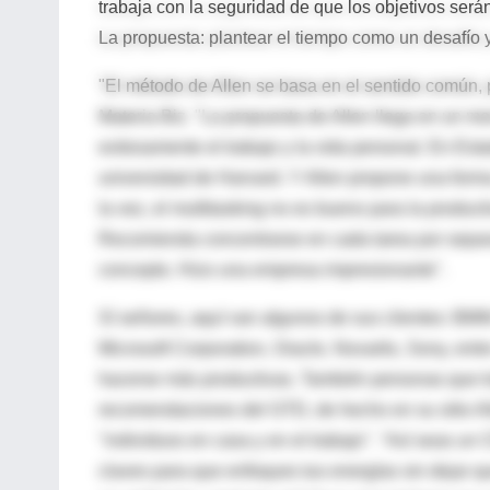
trabaja con la seguridad de que los objetivos serán
La propuesta: plantear el tiempo como un desafío y
"El método de Allen se basa en el sentido común, p
Materia Biz. "La propuesta de Allen llega en un
exitosamente el trabajo y la vida personal. En Es
universidad de Harvard. Y Allen propone una forma
la vez, el multitasking no es bueno para la produc
Recomienda concentrarse en cada tarea por separa
concepto. Hizo una empresa impresionante".
Sí señores, aquí van algunos de sus clientes: B
Microsoft Corporation, Oracle, Novartis, Sony, ent
hacerse más productivas. También personas que t
recomendaciones del GTD, de hecho en su sitio All
"individuos en casa y en el trabajo". "Así seas un
claves para que enfoques tus energías sin dejar 