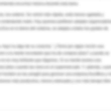
omienda escuchar música durante esta tarea.
vos, los ordenó. Se volvió más rápida, está menos agotada y
contestando mails. Hay quienes prefieren adoptar organizador
iz.Eso es lo bieno del sistema, se adapta a todos los grados de
. Aquí va algo de su cosecha: "¿Tiene por algún rincón una
urre a la mente recordarle que ha de comprar pilas? ¡cuando se
 no es muy brillante que digamos. Si su mente tuviera una
prar pilas cuando las viera en el supermercado. Y, además, cua
l hombre se las arregló para generar una empresa fructífera y 
lverse más productiva, menos estresada y con más tiempo libr