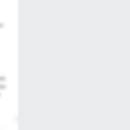
es
ndo
más
e