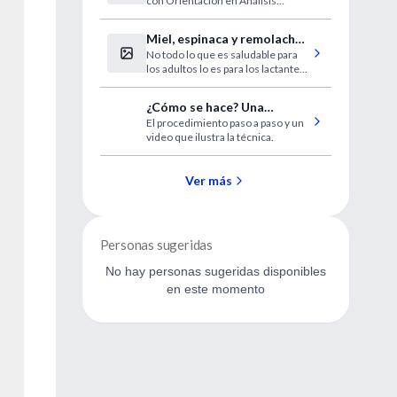
con Orientación en Análisis
Cardiovascular:"
Biológicos, Biólogos, Médicos.
Miel, espinaca y remolacha:
No todo lo que es saludable para
alimentos prohibidos para
los adultos lo es para los lactantes.
niños menores de un año
Existe una importante variedad de
alimentos, incluidos los
¿Cómo se hace? Una
potencialmente alergénicos, no
El procedimiento paso a paso y un
toracocentesis
aconsejados por los especialistas.
video que ilustra la técnica.
Ver más
Personas sugeridas
No hay personas sugeridas disponibles
en este momento