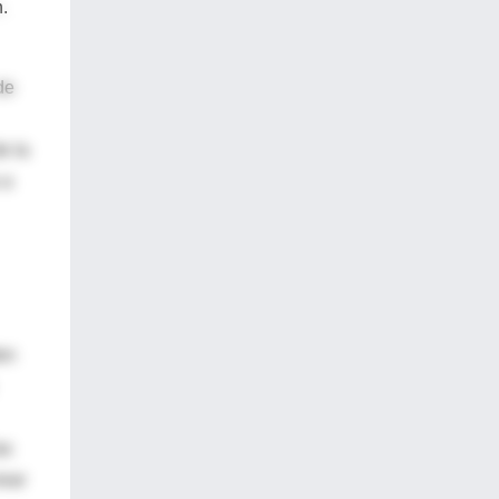
.
de
e la
 a
en
as
rear