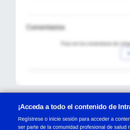
Comentarios
Para ver los comentarios de coleg
I
¡Acceda a todo el contenido de Int
Regístrese o inicie sesión para acceder a conten
ser parte de la comunidad profesional de salud 
Centro de Ayuda