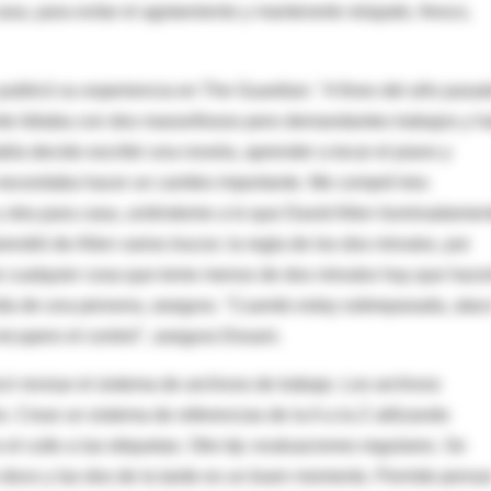
asa, para evitar el agotamiento y mantenerte relajado, fresco,
publicó su experiencia en The Guardian: "A fines del año pasad
e lidiaba con dos maravillosos pero demandantes trabajos y h
a decido escribir una novela, aprender a tocar el piano y
e necesitaba hacer un cambio importante. Me compré tres
 y otra para casa, uniéndome a lo que David Allen iluminadamen
rendió de Allen varios trucos: la regla de los dos minutos, por
ue cualquier cosa que tome menos de dos minutos hay que hace
 vida de una persona, asegura. "Cuando estoy sobrepasada, atac
ecupero el control", asegura Dosani.
cir revisar el sistema de archivos de trabajo. Los archivos
o. Crear un sistema de referencias de la A a la Z utilizando
 el culto a las etiquetas. Otro tip: evaluaciones regulares. Se
 doce y las dos de la tarde es un buen momento. Permite pensa