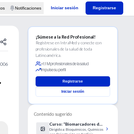
Iniciar sesión
Registrarse
tos
Notificaciones
¡Súmese a la Red Profesional!
Regístrese en IntraMed y conecte con
profesionales de la salud de toda
Latinoamérica.
2006
+1.1 M profesionales de la salud
Impulse su perfil
r
Registrarse
Iniciar sesión
Contenido sugerido
Curso: “Biomarcadores de
Dirigido a: Bioquímicos, Químicos
Enfermedad