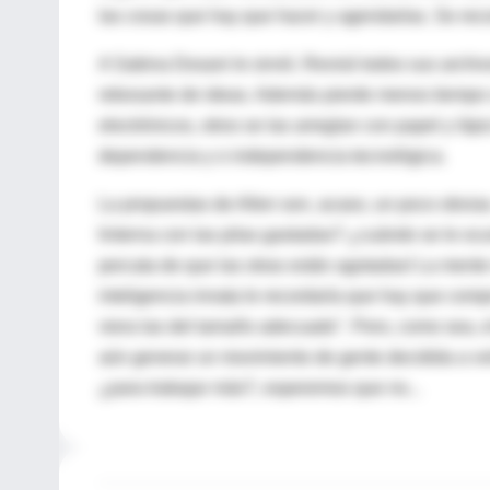
las cosas que hay que hacer y agendarlas. Se rec
A Sabina Dosani le sirvió. Revisó todos sus archi
rebosante de ideas. Además pierde menos tiempo 
electrónicos, otros se las arreglan con papel y láp
dependencia y o independencia tecnológica.
La propuestas de Allen son, acaso, un poco obvias
linterna con las pilas gastadas? ¿cuándo se le oc
percata de que las otras están agotadas! La mente
inteligencia innata le recordaría que hay que com
viera las del tamaño adecuado". Pero, como sea, e
aún generar un movimiento de gente decidida a vo
¿para trabajar más?, esperemos que no...