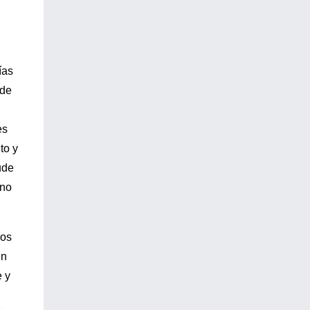
ías
 de
es
to y
ude
 no
uos
en
e y