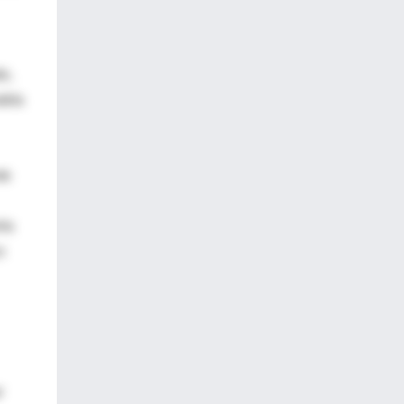
o,
abía
te
rla
o
r