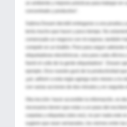
un ambiente y mejores prácticas para trabajar en c
concentrado y productivo".
Sabina Dosani decidió entregarse a una prueba y 
tenía mucho que hacer y poco tiempo. No solament
comenzado un negocio con mi esposo, también habí
competir en un triatlón. Pero para seguir adelant
etiquetadoras electrónicas, una para cada oficina
llamó el culto de la gente etiquetadora". Dosani ap
ejemplo. Dice nuestro gurú de la productividad q
¡ya!, adherir a esta regla agrega seis meses a la
con varias acciones de dos minutos y en seguida r
Otra lección: hacer accesible la información, es de
necesarios tienen que estar a un paso del escritori
carpetas y etiquetas (otra vez), no por nada este es
sugiere que sean semanales, los viernes entre las