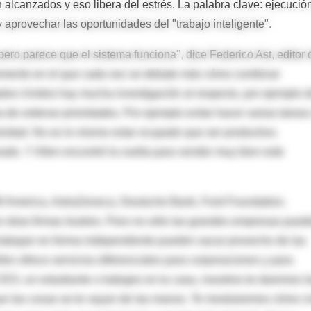
 alcanzados y eso libera del estrés. La palabra clave: ejecución
 aprovechar las oportunidades del "trabajo inteligente".
ero parece que el sistema funciona", dice Federico Ast, editor 
 momento en el que cada vez se debate más cómo combinar
tados Unidos hay mucha investigación al respecto, por ejemplo d
 de ordenar prioridades. Por ejemplo evitar hacer varias tareas
tividad. No es lo mismo estar ocupado que ser productivo.
do. Y Allen encontró la vuelta para vender muy bien este
MW America, AstraZeneca, Deutsche Bank, Ford Foundation,
re otras firmas ilustres. Pero no sólo las grandes empresas pued
rabajan en forma independiente pueden sacar provecho de las
en ofrece servicios diferenciales para corporaciones y para
 CEO, un estudiante o trabajes en tu casa, nosotros te daremos l
que las cosas se te vayan de las manos. Te mostraremos cómo c