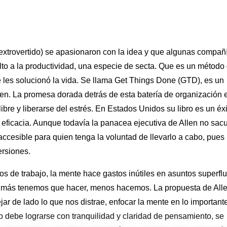
extrovertido) se apasionaron con la idea y que algunas compañ
lto a la productividad, una especie de secta. Que es un método
 les solucionó la vida. Se llama Get Things Done (GTD), es un
len. La promesa dorada detrás de esta batería de organización 
ibre y liberarse del estrés. En Estados Unidos su libro es un éxi
on eficacia. Aunque todavía la panacea ejecutiva de Allen no sac
ccesible para quien tenga la voluntad de llevarlo a cabo, pues
ersiones.
 de trabajo, la mente hace gastos inútiles en asuntos superfl
o más tenemos que hacer, menos hacemos. La propuesta de All
ejar de lado lo que nos distrae, enfocar la mente en lo important
 debe lograrse con tranquilidad y claridad de pensamiento, se