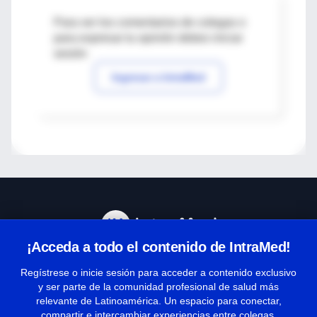
Para ver los comentarios de colegas o
para expresar tu opinión debes iniciar
sesión
Ingresar a IntraMed
¡Acceda a todo el contenido de IntraMed!
Centro de Ayuda
Regístrese o inicie sesión para acceder a contenido exclusivo
y ser parte de la comunidad profesional de salud más
relevante de Latinoamérica. Un espacio para conectar,
Términos y condiciones
compartir e intercambiar experiencias entre colegas.