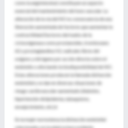
como la angiotensina) constituyen un aspecto
esencial del mantenimiento del tono vascular. La
alteración de la vía del NO es consecuencia de una
liberación aumentada de factores que aumentan la
contractilidad (factores derivados de la
ciclooxigenasa como prostanoides, tromboxano
A2 y prostaglandina H2, radicales libres del
oxígeno y nitrógeno por acción directa sobre el
endotelio o afectando la biodisponibilidad de NO.
Estas alteraciones producen la llamada disfunción
endotelial y se dan en diversas situaciones de
riesgo cardiovascular aumentado (diabetes,
hipertensión dislipidemia, tabaquismo,
envejecimiento, etc).6
En la mujer normotensa la disfunción endotelial
relacionada con la edad se hace evidente