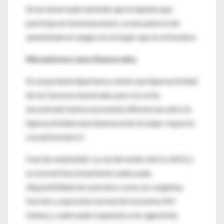
Se ha observado también que la leptina que
participa en la homeostasis, se encuentra más
aumentada en sangre en la mujer que en el hombre.
Mecanismos neurohumorales.
En el paciente hipertenso existe una hiperactividad
de los factores humorales pero no se ha
encontrado hasta el presente diferencias entre la
hiperactividad neurohumoral de la mujer respecto
a la del hombre.5
Función endotelial. La vía del óxido nítrico (NO) y
su normal funcionamiento (adecuada
disponibilidad de sustratos como la L-arginina,
función y expresión normal de la enzima NO
sintasa, y adecuada respuesta a los agonistas