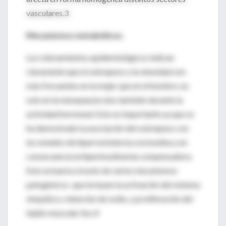
vasculares.3
Mecanismos metabólicos.
Los relevamientos epidemiológicos indican
claramente que el sobrepeso y la obesidad son
más frecuentes en la mujer que en el hombre, no
solo en la menopausia sino también durante la
actividad hormonal. Esto es importante ya que se
ha demostrado la asociación del sobrepeso con
los estados de hiperresistencia a la insulina y en
consecuencia la hiperinsulinemia compensadora.
Esto actuaría a través de varios mecanismos
patogénicos que incluyen la activación del sistema
simpático, retención de sodio, y proliferación del
tejido muscular liso.4