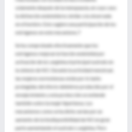
solamente después de la menopausia, en cuyo caso
la disfunción endotelial es similar a la observada
en el hombre. Esto sugiere una participación de los
estrógenos en este mecanismo.7
Se ha comprobado efectivamente que los
estrógenos mejoran la función endotelial por
activación de la L-arginina el principal sustrato en
la síntesis de NO. Durante la actividad menstrual,
las mujeres normotensas están por lo tanto
protegidas del efecto deletéreo producido por el
envejecimiento y esta protección se extiende
también sobre la mujer hipertensa. Los
mecanismos como se ha dicho serían por un
aumento de la biodisponibilidad de NO en gran
parte aumentando el sustrato L-arginina. Pero