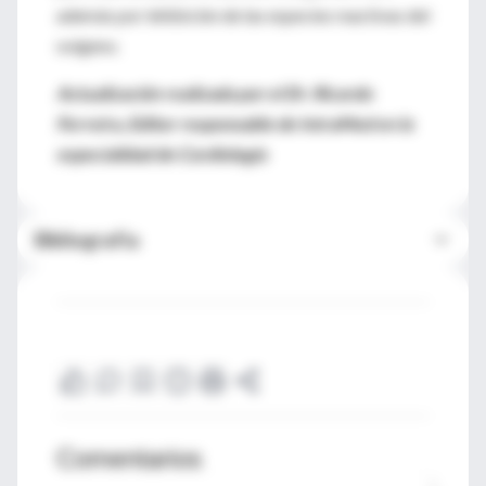
además por inhibición de las especies reactivas del
oxígeno.
Actualización realizada por el Dr. Ricardo
Ferreira, Editor responsable de IntraMed en la
especialidad de Cardiología
Bibliografía
Comentarios