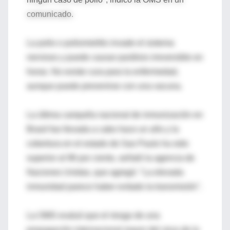
comunicado.
La polio o poliomielitis invade el sistema
nervioso y puede causar parálisis irreversible en
horas. No existe cura para la enfermedad,
aunque puede prevenirse con una vacuna.
La última campaña nacional de inmunización en
Brasil fue llevada a cabo hace un año y la
cobertura en el estado de Sao Paulo ha sido
superior al 96 por ciento, señaló la agencia de
Naciones Unidas, que agregó: "La elevada
inmunidad parece haber evitado la transmisión".
La OMS evaluó que el riesgo de una
propagación internacional mayor del virus de la