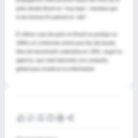
polio desde Brasil es "muy bajo", mientras que
el de Guinea Ecuatorial es "alto".
El último caso de polio en Brasil se produjo en
1989 y el continente americano fue declarado
libre de transmisión extendida en 1991, según la
agencia, que está liderando una campaña
global para erradicar la enfermedad.