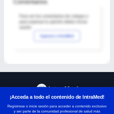
Comentarios
Para ver los comentarios de colegas o
para expresar tu opinión debes iniciar
sesión
Ingresar a IntraMed
¡Acceda a todo el contenido de IntraMed!
Centro de Ayuda
Regístrese o inicie sesión para acceder a contenido exclusivo
y ser parte de la comunidad profesional de salud más