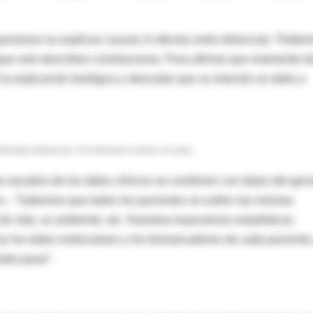
yectorias no explican causas ni efectos entre dolencias: “Debe
rque solo describen correlaciones. Para afirmar que realmente d
a explicación biológica y descartar que su relación se deba a
nfermedad cardiovascular. Se ha detectado su relación con la gota.
s sacados de los datos clínicos se combinen con datos del ge
po–. “Sabemos que todos los pacientes no sufren las mismas
 vida, su ambiente, etc. Nuestras trayectorias estadísticas
ar los datos moleculares y los biomarcadores de cada paciente
ede pasar”.