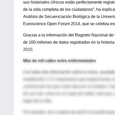
sus historiales clínicos están perfectamente regist
de la vida completa de los ciudadanos”, ha explicad
Análisis de Secuenciación Biológica de la Univers
Euroscience Open Forum 2014, que se celebra esto
Gracias a la información del Registro Nacional de
de 100 millones de datos registrados en la historia
2010.
Más de mil calles entre enfermedades
Con toda esta información sobre la mesa, ayudados
establecido 1.171 trayectorias que proporcionan
caminos por los que suele discurrir su historia. Ca
de una red, como en un mapa de metro; solo que, en
largo de la vida.
Por ejemplo, de la angina de pecho se puede pasar 