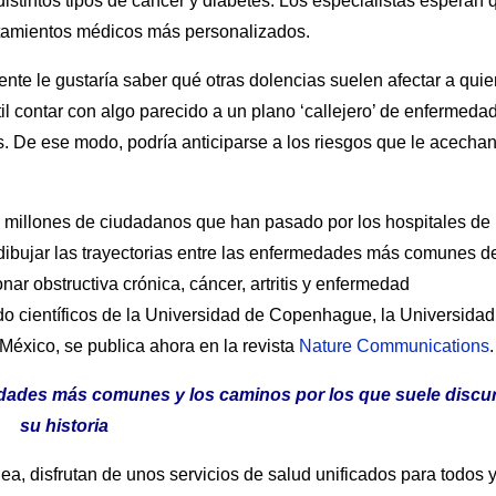
istintos tipos de cáncer y diabetes. Los especialistas esperan 
ratamientos médicos más personalizados.
nte le gustaría saber qué otras dolencias suelen afectar a qui
il contar con algo parecido a un plano ‘callejero’ de enfermeda
as. De ese modo, podría anticiparse a los riesgos que le acecha
2 millones de ciudadanos que han pasado por los hospitales de
ibujar las trayectorias entre las enfermedades más comunes de
r obstructiva crónica, cáncer, artritis y enfermedad
ado científicos de la Universidad de Copenhague, la Universidad
éxico, se publica ahora en la revista
Nature Communications
.
edades más comunes y los caminos por los que suele discur
su historia
 disfrutan de unos servicios de salud unificados para todos 