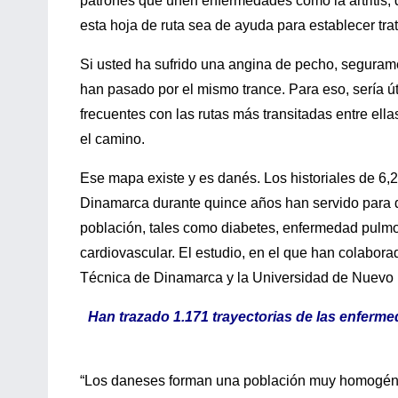
patrones que unen enfermedades como la artritis, d
esta hoja de ruta sea de ayuda para establecer t
Si usted ha sufrido una angina de pecho, segurame
han pasado por el mismo trance. Para eso, sería út
frecuentes con las rutas más transitadas entre ell
el camino.
Ese mapa existe y es danés. Los historiales de 6,
Dinamarca durante quince años han servido para d
población, tales como diabetes, enfermedad pulmona
cardiovascular. El estudio, en el que han colabor
Técnica de Dinamarca y la Universidad de Nuevo M
Han trazado 1.171 trayectorias de las enferm
“Los daneses forman una población muy homogénea,