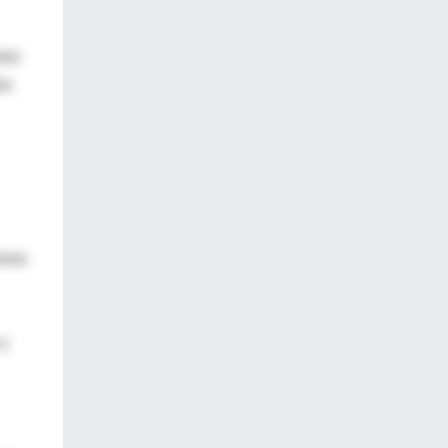
mos
os
noma
 y