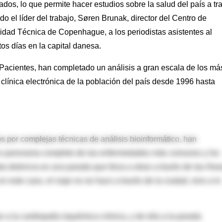
rados, lo que permite hacer estudios sobre la salud del país a tr
o el líder del trabajo, Søren Brunak, director del Centro de
idad Técnica de Copenhague, a los periodistas asistentes al
s días en la capital danesa.
 Pacientes, han completado un análisis a gran escala de los má
 clínica electrónica de la población del país desde 1996 hasta
 por complejas técnicas de análisis bioinformático, han
 un panorama completo de las enfermedades más comunes y los
da dolencia es una parada que lleva a otras a través de las líne
 este caso, el viaje no se hace a través de la ciudad, sino a lo
a la cardiopatía isquémica crónica, y de ella a la parada