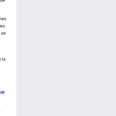
que
enes
des
n en
 la
rir
y