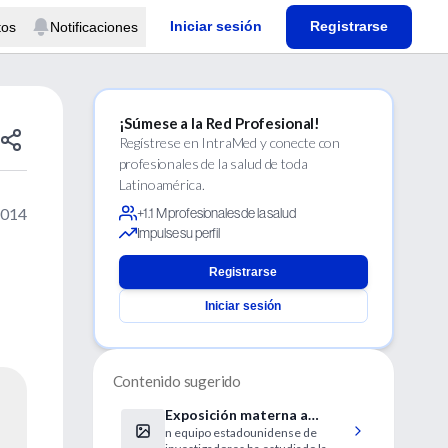
Iniciar sesión
Registrarse
tos
Notificaciones
¡Súmese a la Red Profesional!
Regístrese en IntraMed y conecte con
profesionales de la salud de toda
Latinoamérica.
2014
+1.1 M profesionales de la salud
Impulse su perfil
Registrarse
Iniciar sesión
Contenido sugerido
Exposición materna a
n equipo estadounidense de
pesticidas agrícolas y