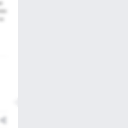
ue
ones
su