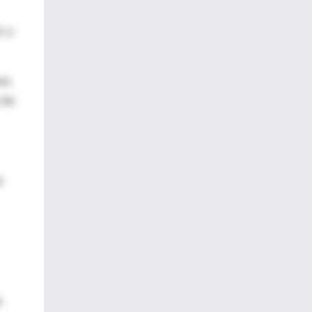
; y
rea
 de
l
o