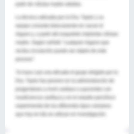
partir de células madre adultas.
La técnica utilizada por la Dra. Taylor y su
equipo consiste básicamente en vaciar el
órgano y, a partir del esqueleto implantar células
madre. Según señaló "cualquier órgano que
reciba circulación puede ser objeto de este
proceso".
Ya hace casi una década el grupo dirigido por la
Dra. Taylor fue pionero en la administración de
progenitores a nivel cardiaco a pacientes con
insuficiencia cardíaca y en el estudio preclínico
experimental de los diferentes tipos celulares
que hoy en día se utilizan en investigación.