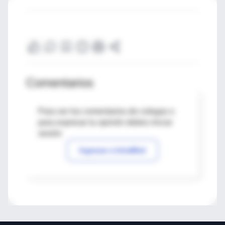
Comentarios
Para ver los comentarios de colegas o
para expresar tu opinión debes iniciar
sesión
Ingresar a IntraMed