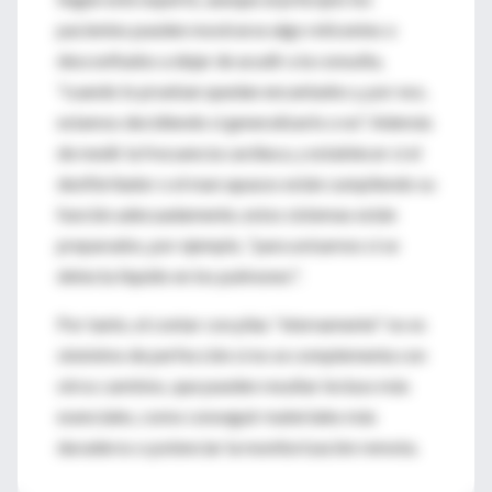
pacientes pueden mostrarse algo reticentes o
desconfiados a dejar de acudir a la consulta,
"cuando lo prueban quedan encantados y, por eso,
estamos decidiendo si generalizarlo o no". Además
de medir la frecuencia cardiaca, y establecer si el
desfibrilador o el marcapasos están cumpliendo su
función adecuadamente, estos sistemas están
preparados, por ejemplo, "para avisarnos si se
detecta líquido en los pulmones".
Por tanto, el contar con pilas ''eternamente'' no es
sinónimo de perfección si no se complementa con
otros cambios, que pueden resultar incluso más
esenciales, como conseguir materiales más
duraderos o potenciar la monitorización remota.