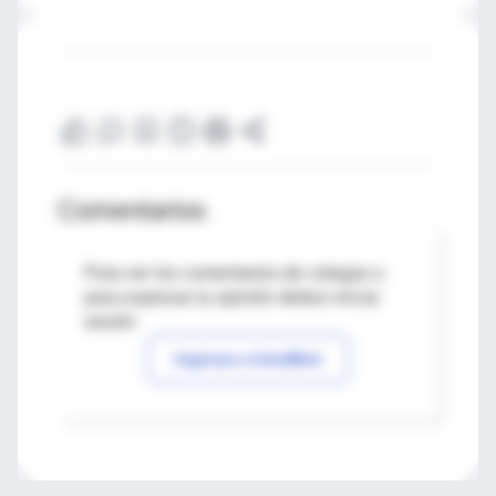
Comentarios
Para ver los comentarios de colegas o
para expresar tu opinión debes iniciar
sesión
Ingresar a IntraMed