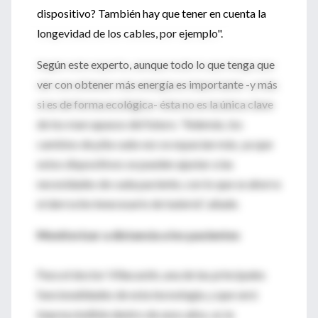
dispositivo? También hay que tener en cuenta la
longevidad de los cables, por ejemplo".
Según este experto, aunque todo lo que tenga que
ver con obtener más energía es importante -y más
si es de forma ecológica- ésta no es la única clave
de los marcapasos del futuro. "Además, los
cambios de pila cada vez se espacian más, ya que
estos dispositivos se pueden ajustar a las
necesidades de cada paciente, con lo que se ahorra
el derroche innecesario de batería", añade.
Monitorizar a distancia a los pacientes
Para el doctor Villacastín, una de las principales
funcionalidades de esta tecnología, y que será
imprescindible dentro de unos años, es la