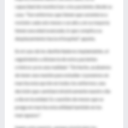
capacidad de monitorizar a los pacientes desde su
casa. "Son enfermos que tienen que someterse a
revisión cada seis meses o un año y en su mayoría
tienen una edad avanzada, lo que complica su
desplazamiento hacia el hospital", apunta.
En el caso de los desfibriladores implantables, el
seguimiento a distancia de estos pacientes
crónicos ya es una realidad: "De hecho, acabamos
de tener una reunión para estudiar si ponemos en
marcha esta opción en todos los enfermos; una
decisión que cambiará drásticamente nuestro día
a día en la unidad. Es cuestión de meses que se
ponga en marcha esta utilidad también en los
marcapasos".
Según este experto, aunque al principio los