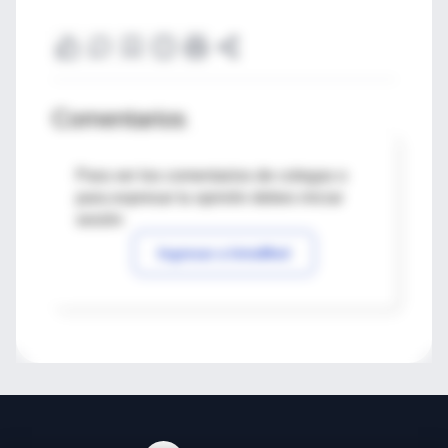
Comentarios
Para ver los comentarios de colegas o
para expresar tu opinión debes iniciar
sesión
Ingresar a IntraMed