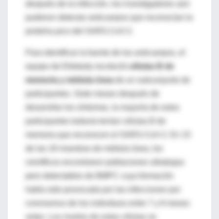
después de la infección, los investigadores aún
pudieron detectar anticuerpos que reconocían la
proteína pico del SARS-CoV-2.
Para identificar la fuente de los anticuerpos, el
equipo de Ellebedy recolectó
células B de
memoria y médula ósea
de un subconjunto de
participantes. Siete meses después de
desarrollar los síntomas, la mayoría de estos
participantes todavía tenían células B de
memoria que reconocen el SARS-CoV-2. En 15
de las 18 muestras de médula ósea, los
científicos encontraron poblaciones ultrabajas
pero detectables de BMPC cuya formación
había sido provocada por las infecciones por
coronavirus de los individuos entre 7 y 8 meses
antes. Los niveles de estas células se