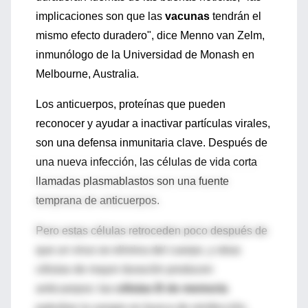
implicaciones son que las
vacunas
tendrán el
mismo efecto duradero", dice Menno van Zelm,
inmunólogo de la Universidad de Monash en
Melbourne, Australia.
Los anticuerpos, proteínas que pueden
reconocer y ayudar a inactivar partículas virales,
son una defensa inmunitaria clave. Después de
una nueva infección, las células de vida corta
llamadas plasmablastos son una fuente
temprana de anticuerpos.
Pero estas células retroceden poco después de
que un virus se elimina del cuerpo, y otras
células de mayor duración producen
anticuerpos: las
células B de memoria
patrullan la sangre en busca de reinfección,