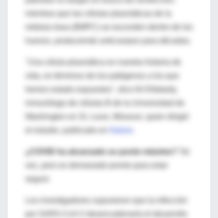
mientras que las células plasmáticas de la
médula ósea (BMPC) se esconden dentro de los
huesos, produciendo anticuerpos para décadas.
"Una célula plasmática es nuestra historia de
vida, en términos de los patógenos a los que
hemos estado expuestos", dice Ali Ellebedy,
inmunólogo de células B de la Universidad de
Washington en St. Louis, Missouri, quien dirigió
el estudio, publicado en
Nature
.
¿COVID ha alcanzado su punto máximo?
Tal
vez, pero es demasiado pronto para estar
seguro
Los investigadores supusieron que la infección
por SARS-CoV-2 desencadenaría el desarrollo