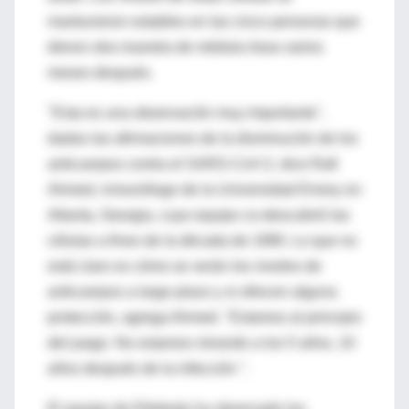
mantuvieron estables en las cinco personas que
dieron otra muestra de médula ósea varios
meses después.
"Esta es una observación muy importante",
dadas las afirmaciones de la disminución de los
anticuerpos contra el SARS-CoV-2, dice Rafi
Ahmed, inmunólogo de la Universidad Emory en
Atlanta, Georgia, cuyo equipo co-descubrió las
células a fines de la década de 1990. Lo que no
está claro es cómo se verán los niveles de
anticuerpos a largo plazo y si ofrecen alguna
protección, agrega Ahmed. "Estamos al principio
del juego. No estamos mirando a los 5 años, 10
años después de la infección ".
El equipo de Ellebedy ha observado los