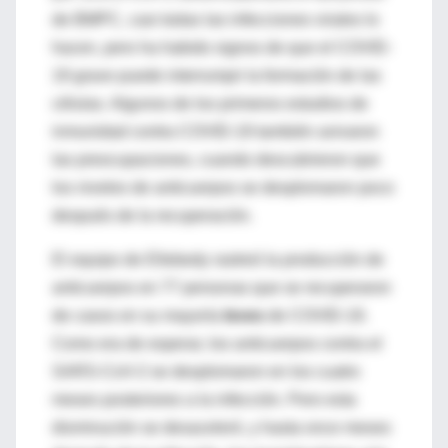
de BMPC, casi todas las infecciones virales lo
hacen, pero ha habido signos de que el COVID-
19 grave puede interrumpir la formación de las
células. Algunos de los primeros estudios de
inmunidad contra COVID-19 también avivaron
las preocupaciones, cuando descubrieron que
los niveles de anticuerpos se desplomaron poco
después de la recuperación.
El equipo de Ellebedy rastreó la producción de
anticuerpos en 77 personas que se recuperaron
de casos en su mayoría
leves
de COVID-19.
Como era de esperar, los anticuerpos contra el
SARS-CoV-2 se desplomaron en los cuatro
meses posteriores a la infección. Pero esta
disminución se desaceleró, y hasta once meses