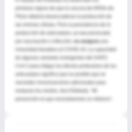
primeros signos de que la vacuna de ARNm de
Pfizer debería desencadenar la producción de
las mismas células. Pero la persistencia de la
producción de anticuerpos, ya sea provocada
por vacunación o infección,
no asegura
una
inmunidad duradera al COVID-19. La capacidad
de algunas variantes emergentes del SARS-
CoV-2 para mitigar los efectos protectores de los
anticuerpos significa que es posible que se
necesiten inmunizaciones adicionales para
restaurar los niveles, dice Ellebedy. "Mi
presunción es que necesitaremos un refuerzo".