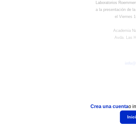
Laboratorios Roemmers 
a la presentación de la 
el Viernes 
Academia Nac
Avda. Las H
info@
Crea una cuenta
o i
Inic