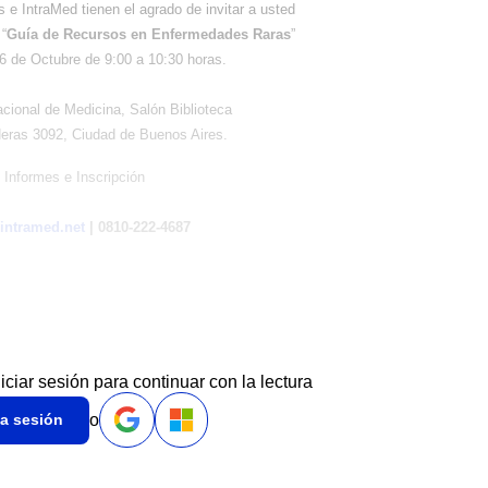
e IntraMed tienen el agrado de invitar a usted
“
Guía de Recursos en Enfermedades Raras
”
16 de Octubre de 9:00 a 10:30 horas.
ional de Medicina, Salón Biblioteca
eras 3092, Ciudad de Buenos Aires.
Informes e Inscripción
intramed.net
| 0810-222-4687
niciar sesión para continuar con la lectura
o
ia sesión