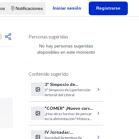
Iniciar sesión
Registrarse
tos
Notificaciones
Personas sugeridas
No hay personas sugeridas
disponibles en este momento
Contenido sugerido
3º Simposio de
3º Simposio de Lipertensión
Hipertensión Arterial
Arterial del Litoral
del Litoral
"COMER" ¡Nuevo curso
¿Hay otras formas de pensar
IntraMed!
en la alimentación? Mónica
Katz / Patrica Aguirre / Irina
Kovalskys
IV Jornadas:
Sociedad Argentina de
Implantologia Oral