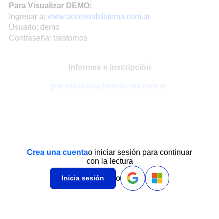
Para Visualizar DEMO:
Ingresar a:
www.accesoalsistema.com.ar
Usuario: demo
Contraseña: trastornos
Informes e inscripción
graciela@aulademedicina.com.ar
Crea una cuenta
o iniciar sesión para continuar
con la lectura
o
Inicia sesión