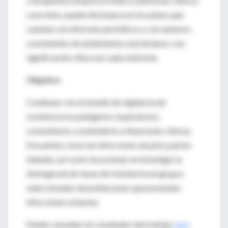
y terapéutica empírica frente a síndromes clínicos
concretos, puede efectuarse en los países que
cuentan con informes periódicos y con números
consistentes de aislamientos bacterianos, con
significación clínica en cada síndrome.
Objetivo
Continuar con el estudio de vigilancia de
resistencia en patógenos respiratorios
comunitarios y extenderlo a situaciones clínicas
frecuentes como las infecciones de piel y partes
blandas, así como incursionar en investigar la
etiología de las tasas de resistencia en grupos
seleccionados de poblaciones que presentan
infecciones urinarias.
Puede consultar los resultados del trabajo
aquí
.