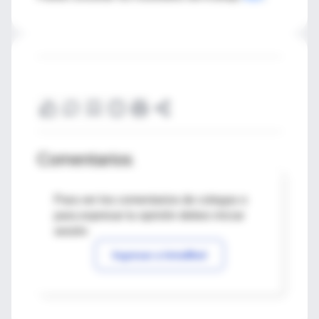
Comentarios
Para ver los comentarios de colegas o
para expresar tu opinión debes iniciar
sesión
Ingresar a IntraMed